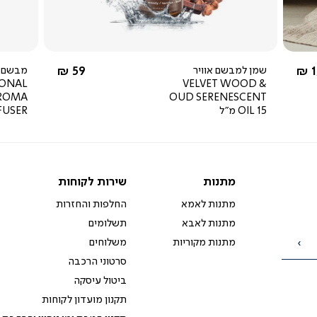
מ-
החל מ-
1
שמן למבשם אוויר
59 ₪
מבשם א
SONAL
VELVET WOOD &
AROMA
OUD SERENESCENT
OIL 15 מ"ל
FUSER
מתנות
שירות
מתנות
שירות לקוחות
לקוחות
מתנות לאמא
החלפות והחזרות
מתנות לאבא
תשלומים
מתנות מקוריות
משלוחים
הרשמה
סרטוני הרכבה
ביטול עיסקה
תקנון מועדון לקוחות