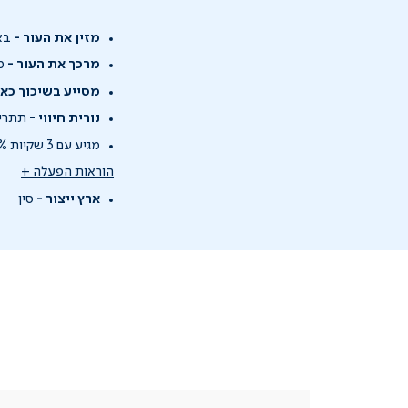
מזין את העור -
באמצעות 100% ש
מרכך את העור -
מת
מסייע בשיכוך כאב
נורית חיווי -
תתריע
מגיע עם 3 שקיות 100% שעוות פראפין ו-20 שקיות פלסטיק.
הוראות הפעלה +
ארץ ייצור -
סין
|
בטלפון
|