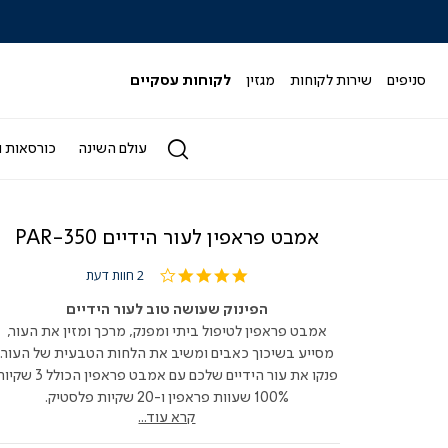
|
|
|
|
|
ידר
סליידר
סליידר
סליידר
סליידר
סליידר
גים
מותגים
מותגים
מותגים
מותגים
מותגים
-
-
-
-
-
סניפים
שירות לקוחות
מגזין
לקוחות עסקיים
הדר
הדר
הדר
הדר
הדר
(164)
(164)
(164)
(164)
(164)
עולם השינה
כורסאות ו
אמבט פראפין לעור הידיים PAR-350
4.0
2 חוות דעת
star
rating
הפינוק שעושה טוב לעור הידיים
אמבט פראפין לטיפול ביתי ומפנק, מרכך ומזין את העור,
מסייע בשיכוך כאבים ומשיב את הלחות הטבעית של העור.
פנקו את עור הידיים שלכם עם אמבט פראפין הכולל 3 
100% שעוות פראפין ו-20 שקיות פלסטיק.
קרא עוד...