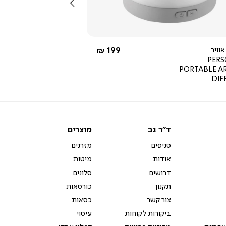
שמאלה
החל מ-
וויר
199 ₪
PER
PORTABLE 
DIF
ד"ר
מוצרים
ד"ר גב
מוצרים
גב
סניפים
מזרנים
אודות
מיטות
דרושים
סלונים
תקנון
כורסאות
צור קשר
כסאות
ביקורות לקוחות
עיסוי