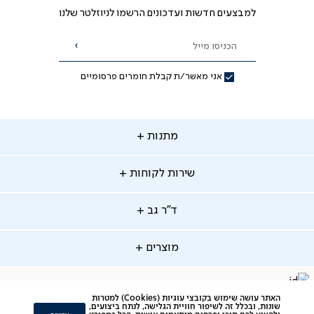
למבצעים חדשות ועדכונים הרשמו לניוזלטר שלנו
הכניסו מייל
הרשמה
אני מאשר/ת קבלת חומרים פרסומיים
תנות
מתנות
ירות
שירות לקוחות
קוחות
מתנות לאמא
מתנות לאבא
"ר
ד"ר גב
ב
החלפות והחזרות
מתנות מקוריות
תשלומים
וצרים
מוצרים
סניפים
משלוחים
אודות
סרטוני הרכבה
מזרנים
דרושים
ביטול עיסקה
facebook
דברו
Instagram
האתר עושה שימוש בקובצי עוגיות (Cookies) למטרות
מיטות
תקנון
תקנון מועדון לקוחות
שונות, ובכלל זה לשיפור חוויית הגלישה, לנתח ביצועים,
איתנו