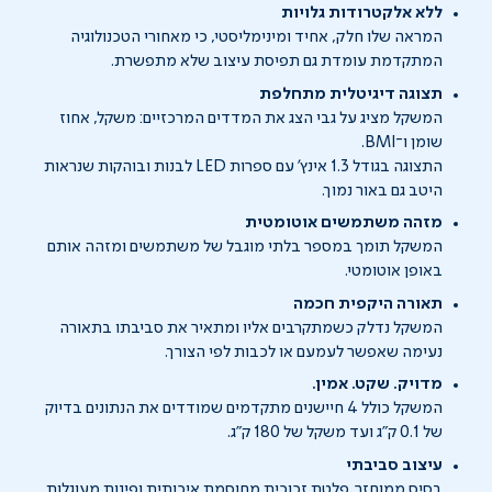
ללא אלקטרודות גלויות
המראה שלו חלק, אחיד ומינימליסטי, כי מאחורי הטכנולוגיה
המתקדמת עומדת גם תפיסת עיצוב שלא מתפשרת.
תצוגה דיגיטלית מתחלפת
המשקל מציג על גבי הצג את המדדים המרכזיים: משקל, אחוז
שומן ו־BMI.
התצוגה בגודל 1.3 אינץ' עם ספרות LED לבנות ובוהקות שנראות
היטב גם באור נמוך.
מזהה משתמשים אוטומטית
המשקל תומך במספר בלתי מוגבל של משתמשים ומזהה אותם
באופן אוטומטי.
תאורה היקפית חכמה
המשקל נדלק כשמתקרבים אליו ומתאיר את סביבתו בתאורה
נעימה שאפשר לעמעם או לכבות לפי הצורך.
מדויק. שקט. אמין.
המשקל כולל 4 חיישנים מתקדמים שמודדים את הנתונים בדיוק
של 0.1 ק"ג ועד משקל של 180 ק"ג.
עיצוב סביבתי
בסיס ממוחזר, פלטת זכוכית מחוסמת איכותית ופינות מעוגלות