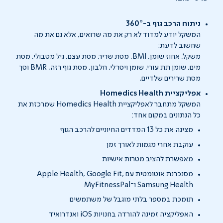
ניתוח הרכב גוף ב-360°
המשקל יודע למדוד לא רק את מה שרואים, אלא גם את מה
שחשוב לדעת:
משקל, אחוז שומן, BMI, מסת שריר, מסת עצם, גיל מטבולי, מסת
מים, שומן תת עורי, שומן ויסרלי, חלבון, מסת גוף רזה, BMR וסך
מסת שרירים שלדיים.
אפליקציית Homedics Health
המשקל מתחבר לאפליקציית Homedics Health שמרכזת את
כל הנתונים במקום אחד:
מציגה את כל 13 המדדים החיוניים להרכב הגוף
עוקבת אחרי מגמות לאורך זמן
מאפשרת להציב מטרות אישיות
מסנכרנת אוטומטית עם Apple Health, Google Fit,
Samsung Health ו־MyFitnessPal
תומכת במספר בלתי מוגבל של משתמשים
האפליקציה זמינה להורדה בחנויות iOS ואנדרואיד