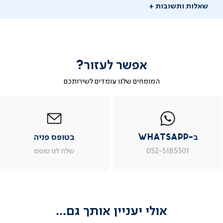
שאלות ותשובות
אפשר לעזור?
המומחים שלנו עומדים לשירותכם
-
|
|
בטופס
|
-
WhatsAp
ב-
פניה
בטופס
בטופס
whatsap
whatsapp
פניה
פניה
יש לך שאלה?
|
|
|
ב-WhatsApp
בטופס פניה
מוד
עמוד
עמוד
עמוד
מוזמנים לשאול אותנו שאלות ונשמח לתת מענה
וצר
מוצר
מוצר
מוצר
052-5185301
שלח לנו טופס
ור
צור
צור
צור
שאלו שאלה
שר
קשר
קשר
קשר
(54)
(54)
(54)
(54
אולי יעניין אותך גם...