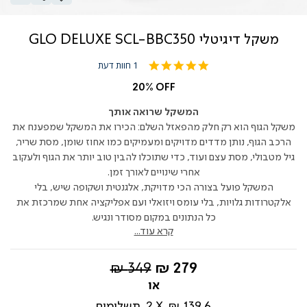
משקל דיגיטלי GLO DELUXE SCL-BBC350
5.0
1 חוות דעת
star
rating
20% OFF
המשקל שרואה אותך
משקל הגוף הוא רק חלק מהפאזל השלם: הכירו את המשקל שמפענח את
הרכב הגוף, נותן מדדים מדויקים ומעמיקים כמו אחוז שומן, מסת שריר,
גיל מטבולי, מסת עצם ועוד, כדי שתוכלו להבין טוב יותר את הגוף ולעקוב
אחרי שינויים לאורך זמן.
המשקל פועל בצורה הכי מדויקת, אלגנטית ושקופה שיש, בלי
אלקטרודות גלויות, בלי עומס ויזואלי ועם אפליקציה אחת שמרכזת את
כל הנתונים במקום מסודר ונגיש.
קרא עוד...
החל
מחיר
349 ₪
279 ₪
מ-
רגיל
139.6 ₪
2
תשלומים