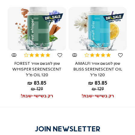
צפייה
צפייה
מהירה
מהירה
4.0
4.0
star
star
שמן למבשם אוויר AMALFI
שמן למבשם אוויר FOREST
rating
rating
WHISPER SERENESCENT
BLISS SERENESCENT OIL
120 מ"ל
OIL 120 מ"ל
החל מ-
החל מ-
83.85 ₪
83.85 ₪
מחיר
מחיר
129 ₪
129 ₪
רגיל
רגיל
רק בשישי-שבת!
רק בשישי-שבת!
JOIN NEWSLETTER