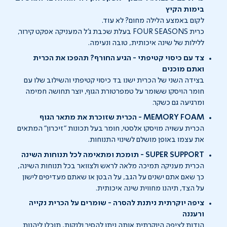
בימות הקיץ
לקום באמצע הלילה מחום? לא עוד.
כרית FOUR SEASONS בעלת שכבת ג'ל המעניקה אפקט קירור,
ללילות של שינה איכותית, טובה ונעימה.
צד עם כיסוי קטיפתי - הגיע החורף? תהפכו את הכרית
ואתם מוכנים
בצידה השני של הכרית ישנו בד כיסוי קטיפתי והשילוב שלו עם
חומר הויסקו ששומר על טמפרטורת הגוף, יוצר תחושה חמימה
ומרגיעה גם כשקר.
MEMORY FOAM - הכרית שזוכרת את מתאר הגוף
הכרית עשויה מויסקו אלסטי, חומר בעל תכונות "זיכרון" המתאים
את עצמו באופן מושלם לשינוי התנוחות.
SUPER SUPPORT - תומכת ומתאימה לכל תנוחות השינה
הכרית מעניקה תמיכה מלאה לראש ולצוואר בכל תנוחות השינה,
כך שאם אתם ישנים על הגב, על הבטן או שאתם מעדיפים לישון
על הצד, תיהנו מחווית שינה איכותית.
ציפה יוקרתית ניתנת להסרה - שומרים על הכרית נקייה
ורעננה
הודות לציפה היוקרתית אותה ניתן להסיר ולנקות, תוכלו ליהנות