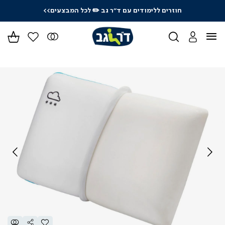
חוזרים ללימודים עם ד"ר גב
✏️ לכל המבצעים>>
ידר
גים
ר