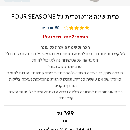
כרית שינה אורטופדית ג'ל FOUR SEASONS
4.0
50 חוות דעת
star
rating
הוסיפו 2 לסל-שלמו על 1
הכרית שמתאימה לכל עונה
ליל קיץ חם, אתם נכנסים למיטה ומניחים את הראש על כרית עם שכבת ג'ל
המעניקה אפקט קירור, זה לא יכול להיות
טוב יותר מזה, נכון?
כנראה שכן, כי בצידה השני של הכרית יש כיסוי קטיפתי והודות לחומר
הויסקו שממנו עשויה הכרית, תוכלו ליהנות מחמימות נעימה בלילות
החורף הקרים.
כרית אורטופדית לתמיכה מלאה ובריאה שמתאימה לכל עונות השנה.
קרא עוד...
החל
399 ₪
מ-
199.50 ₪
2
תשלומים