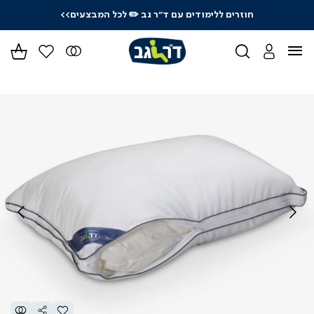
חוזרים ללימודים עם ד"ר גב
✏️ לכל המבצעים>>
ידר
גים
ר