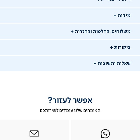
מידות
משלוחים, החלפות והחזרות
ביקורות
שאלות ותשובות
אפשר לעזור?
שאלו שאלה
המומחים שלנו עומדים לשירותכם
-
|
|
בטופס
|
-
WhatsAp
ב-
פניה
בטופס
בטופס
02/02/22
whatsap
whatsapp
פניה
פניה
רמי
ר