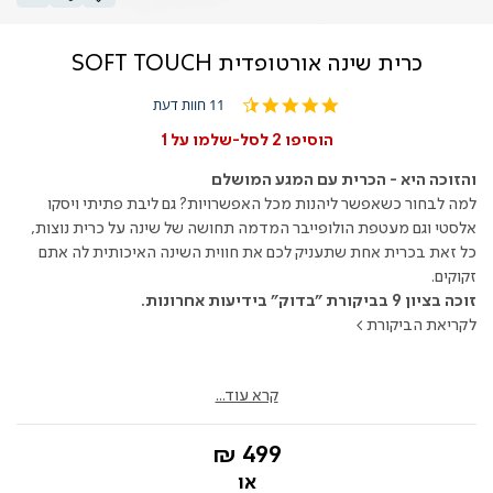
כרית שינה אורטופדית SOFT TOUCH
4.3
11 חוות דעת
star
rating
הוסיפו 2 לסל-שלמו על 1
והזוכה היא - הכרית עם המגע המושלם
למה לבחור כשאפשר ליהנות מכל האפשרויות? גם ליבת פתיתי ויסקו
אלסטי וגם מעטפת הולופייבר המדמה תחושה של שינה על כרית נוצות,
כל זאת בכרית אחת שתעניק לכם את חווית השינה האיכותית לה אתם
זקוקים.
זוכה בציון 9 בביקורת "בדוק" בידיעות אחרונות.
לקריאת הביקורת >
קרא עוד...
החל
499 ₪
מ-