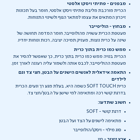
מבפנים - פתיתי ויסקו אלסטי
הכרית מורכבת מליבת פתיתי ויסקו אלסטי, חומר בעל תכונות
זיכרון המתאים את עצמו למתאר הגוף ולשינוי התנוחות.
מבחוץ - הוליפייבר
מעטפת הכרית עשויה מהולופייבר, חומר המדמה תחושה של
שינה על כרית נוצות, מעניק תמיכה יציבה, רכות ונוחות יחדיו.
ממש כמו כרית בתוך כרית
הכרית בנויה ממש כמו כרית בתוך כרית, כך שאפשר להסיר את
מעטפת ההוליפייבר, לכבס אותה ולשמור עליה רעננה לאורך זמן.
התאמה אידאלית לאנשים הישנים על הבטן, חצי צד וגם
לילדים
כרית SOFT TOUCH כשמה היא, בעלת מגע רך ונעים. הכרית
בדרגת קושי רכה ומתאימה למי שישן על הבטן/חצי צד.
חשוב שתדעו:
דרגת קושי - SOFT
מתאימה לישנים על הצד ועל הבטן
סוג מילוי - ויסקו/הולופייבר
ארץ ייצור -
סין