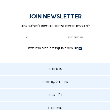
להסרה/הוספה/שינוי הסדר
מאת ד"ר גב
JOIN NEWSLETTER
למבצעים חדשות ועדכונים הרשמו לניוזלטר שלנו
הכניסו מייל
הרשמה
אני מאשר/ת קבלת חומרים פרסומיים
תנות
מתנות
ירות
שירות לקוחות
קוחות
מתנות לאמא
מתנות לאבא
"ר
ד"ר גב
ב
החלפות והחזרות
מתנות מקוריות
תשלומים
וצרים
מוצרים
סניפים
משלוחים