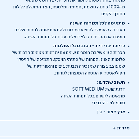
מתקרר בחוץ? פשוט להפוך את הכרית לצד השני שעשוי
מ-100% כותנה נושמת, חמימה ומלטפת, הצד המושלם ללילות
החורף הקרים.
מתאימה לכל תנוחות השינה
העובדה שאפשר להוציא שכבות ולהתאים אותה לנוחות שלכם
הופכת את הכרית הזו לאידאלית עבור כל תנוחות השינה.
כרית היברידית - הטוב מכל העולמות
הכרית הזו משלבת חומרים שונים עם יתרונות מגוונים: הרכות של
פלומות האווז, הנוחות של פתיתי הויסקו, התמיכה של הויסקו
שמעוצב בצורה שמזכירה תבנית ביצים והאווריריות של
הפוליאסטר, זו הנוסחה המנצחת לנוחות.
חשוב שתדעו:
דרגת קושי: SOFT MEDIUM
מתאימה לישנים בכל תנוחות השינה
סוג מילוי - היברידי
ארץ ייצור -
סין
מידות