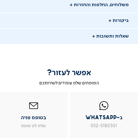
משלוחים, החלפות והחזרות
ביקורות
שאלות ותשובות
אפשר לעזור?
שאלו שאלה
המומחים שלנו עומדים לשירותכם
-
|
|
בטופס
|
-
WhatsAp
ב-
פניה
בטופס
בטופס
19/10/25
whatsap
whatsapp
פניה
פניה
גיא ש.
גש
|
|
|
משתמש מאומת
ב-WhatsApp
בטופס פניה
מוד
עמוד
עמוד
עמוד
וצר
מוצר
מוצר
מוצר
ש: מותר לכבס רק את הכיסוי החיצוני של הכרית?
052-5185301
שלח לנו טופס
ור
צור
צור
צור
שר
קשר
קשר
קשר