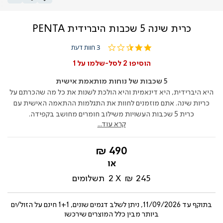
כרית שינה 5 שכבות היברידית PENTA
2.7
3 חוות דעת
star
rating
הוסיפו 2 לסל-שלמו על 1
5
שכבות של נוחות מותאמת אישית
היא היברידית, היא דינאמית והיא הולכת לשנות את כל מה שהכרתם על
כריות שינה. אתם מוזמנים לחוות את התגלמות ההתאמה האישית עם
כרית 5 שכבות העשויות משילוב חומרים מחושב בקפידה.
קרא עוד...
החל
490 ₪
מ-
245 ₪
2
תשלומים
בתוקף עד
11/09/2026, ניתן לשלב דגמים שונים, 1+1 חינם על הזול/ים
ביותר מבין כלל המוצרים שירכשו