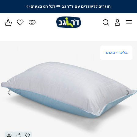
חוזרים ללימודים עם ד"ר גב
✏️ לכל המבצעים>>
ידר
גים
ר
בלעדי באתר