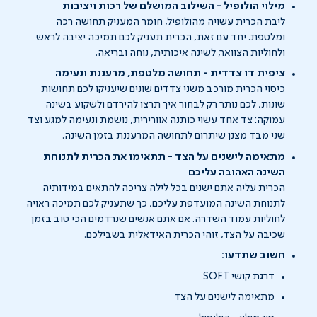
מילוי הולופיל - השילוב המושלם של רכות ויציבות
ליבת הכרית עשויה מהולופיל, חומר המעניק תחושה רכה
ומלטפת. יחד עם זאת, הכרית תעניק לכם תמיכה יציבה לראש
ולחוליות הצוואר, לשינה איכותית, נוחה ובריאה.
ציפית דו צדדית - תחושה מלטפת, מרעננת ונעימה
כיסוי הכרית מורכב משני צדדים שונים שיעניקו לכם תחושות
שונות, לכם נותר רק לבחור איך תרצו להירדם ולשקוע בשינה
עמוקה: צד אחד עשוי כותנה אוורירית, נושמת ונעימה למגע וצד
שני מבד מצנן שיתרום לתחושה המרעננת בזמן השינה.
מתאימה לישנים על הצד - תתאימו את הכרית לתנוחת
השינה האהובה עליכם
הכרית עליה אתם ישנים בכל לילה צריכה להתאים במידותיה
לתנוחת השינה המועדפת עליכם, כך שתעניק לכם תמיכה ראויה
לחוליות עמוד השדרה. אם אתם אנשים שנרדמים הכי טוב בזמן
שכיבה על הצד, זוהי הכרית האידאלית בשבילכם.
חשוב שתדעו:
דרגת קושי SOFT
מתאימה לישנים על הצד