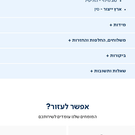
סוג מילוי - הוליפיל
ארץ ייצור -
סין
מידות
משלוחים, החלפות והחזרות
ביקורות
שאלות ותשובות
אפשר לעזור?
שאלו שאלה
המומחים שלנו עומדים לשירותכם
-
|
|
בטופס
|
-
WhatsAp
ב-
פניה
בטופס
בטופס