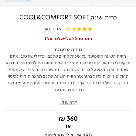
כרית שינה COOL&COMFORT SOFT
3.4
5 חוות דעת
star
rating
הוסיפו 2 לסל-שלמו על 1
נוחות מרעננת
חווית השינה משפיעה על איכות החיים שלכם, וכדי לישון טוב, אתם
זקוקים לכרית אורטופדית שתעניק לכם את הנוחות האולטימטיבית. ברגע
שתניחו את הראש על כרית השינה הזו, תחושו ברכות היציבה שמעניק
ההולופיל וכן תוכלו לבחור איך חווית השינה שלכם תראה הודות לכיסוי
הדו צדדי של הכרית: צד אחד מבד כותנה אוורירי ונעים למגע וצד שני
מבד מצנן ומרענן.
קרא עוד...
החל
360 ₪
מ-
180 ₪
2
תשלומים