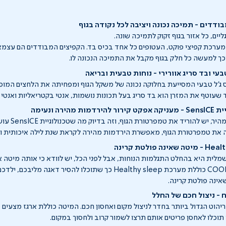
דדים - תמיכה נכונה ויציבה לכל נקודה בגוף
ליים, כל אזור בגוף זקוק לתמיכה שונה.
ערכת קפיצי פוקט, העטופים כל אחד בכיס בד. הקפיצים המבודדים הם עצמאי
ך למעשה כל חלק בגוף מקבל את התמיכה הנכונה לו.
עי ובד סריג אוורירי - נוחות טבעית ובריאה
'ל טבעי המסייעת בחלוקה נכונה של משקל הגוף ומפחיתה את הלחצים המופע
שעוטף את המזרן הוא בד סריג בעל תכונות נושמות, אנטי בקטריאליות ואנטי א
הירה ונעימה
כדי להירדם באופן מהי
ה את טמפרטורת הגוף, מאפשרת הירדמות מהירה לקראת שנת לילה איכותית ו
מלית היא בהחלט התגלמות הנוחות, אבל לפני הכל, יש לוודא כי אותה מיטה אי
מיטת נוער דגם COOL-B כוללת מערכת Healthy sleep כך שתוכלו להסיר דאגה מ
אינה פולטת קרינה.
 - ניצול חכם של החלל
וט הגדול ביותר בחדר לניצול מקום ואחסון חכם. המיטה כוללת ארגז מצעים מר
ו תוכלו לאחסן פריטים אותם תרצו לשמור קרוב ולחסוך במקום.