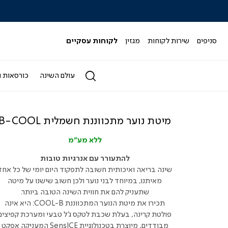
|
|
|
|
|
ידר
סליידר
סליידר
סליידר
סליידר
סליידר
גים
מותגים
מותגים
מותגים
מותגים
מותגים
-
-
-
-
-
סניפים
שירות לקוחות
מגזין
לקוחות עסקיים
הדר
הדר
הדר
הדר
הדר
(164)
(164)
(164)
(164)
(164)
עולם השינה
כורסאות ו
מיטת נוער מתכווננת חשמלית B-COOL
ללא מע"מ
להתעורר עם אנרגיות טובות
שינה בריאה ואיכותית חשובה לתפקוד היום יומי של כל אחד
מאיתנו, במיוחד לבני נוער ולכן חשוב שישנו על מיטה
שתעניק להם את חווית השינה הטובה ביותר.
תכירו את מיטת הנוער המתכווננת COOL-B: היא אינה
פולטת קרינה, בעלת שכבת לטקס ג'ל טבעי ומערכת קפיצים
מבודדים, מיוצרת בטכנולוגיית SensICE המעניקה אפקט