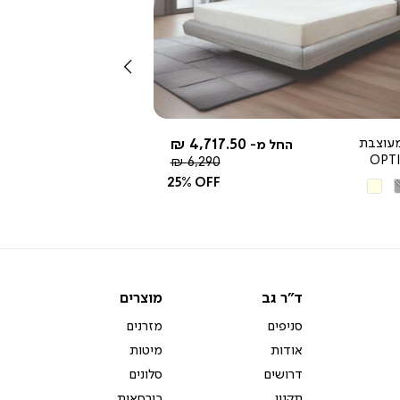
צפייה
מהירה
שמאלה
עוצבת
4,717.50 ₪
החל מ-
OPT
מחיר
6,290 ₪
רגיל
25% OFF
ור
בז'
יר
ד"ר
מוצרים
ד"ר גב
מוצרים
גב
סניפים
מזרנים
אודות
מיטות
דרושים
סלונים
תקנון
כורסאות