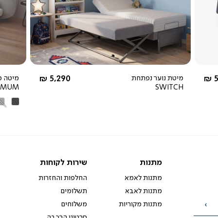
צפייה
מהירה
החל מ-
5
מיטת נוער נפתחת
5,290 ₪
מיטה מ
IMUM
SWITCH
אפור
אפ
כהה
בה
מתנות
שירות
מתנות
שירות לקוחות
לקוחות
מתנות לאמא
החלפות והחזרות
מתנות לאבא
תשלומים
מתנות מקוריות
משלוחים
הרשמה
סרטוני הרכבה