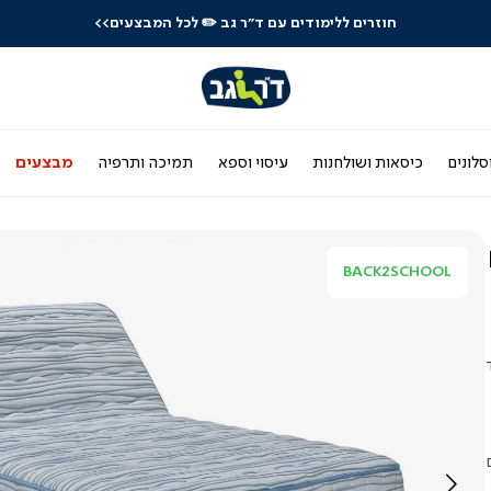
חוזרים ללימודים עם ד"ר גב
✏️ לכל המבצעים>>
סלונים
כיסאות ושולחנות
עיסוי וספא
תמיכה ותרפיה
מבצעים
BACK2SCHOOL