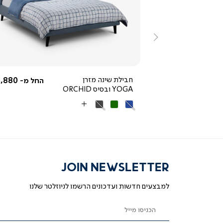
ייה
צפייה
ירה
מהירה
ימינה
3,592.50 ₪
חבילת שינה מזרן
,880 ₪
החל מ-
החל מ-
YOGA ובסיס ORCHID
מחיר
4,790 ₪
רגיל
25% OFF
כחול
ירוק
אפור
More
כהה
Colors
JOIN NEWSLETTER
למבצעים חדשות ועדכונים הרשמו לניוזלטר שלנו
הכניסו מייל