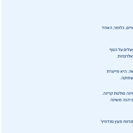
ים, כלומר, האחד
לים על הגוף
לרגניות.
ר, יש להוריד את טמפרטורת הגוף, וזה בדיוק מה שטכנולוגיית SensICE עושה. היא מייצרת
עמוקה.
נה פולטת קרינה.
ליבכם, ילדכם יהנה משינה
ווח מעץ סנדוויץ'