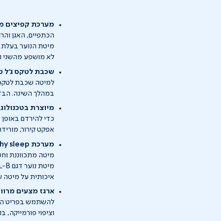
מערכת קפיצים מבו
הכתפיים, האגן והרג
מיטת הנוער בעלת מ
לא מושפע מהשני וכ
שכבת לטקס ג'ל טב
למיטה שכבת לטקס ג
במהלך השינה. הבד 
מיוצרת בטכנולוגיית SensICE - מעניקה אפקט קירור להירדמות מ
אפקט קירור, מוריד
מערכת Healthy sleep - מיטה שאינה פולטת קרינה
מיטה מתכווננת וחש
איכותית על מיטה ש
ארגז מצעים מרווח
להשתמש בפריט הריה
וציפוי פורמייקה, ב