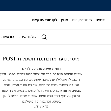
|
|
|
|
|
ידר
סליידר
סליידר
סליידר
סליידר
סליידר
גים
מותגים
מותגים
מותגים
מותגים
מותגים
-
-
-
-
-
סניפים
שירות לקוחות
מגזין
לקוחות עסקיים
הדר
הדר
הדר
הדר
הדר
(164)
(164)
(164)
(164)
(164)
עולם השינה
כורסאות ו
מיטת נוער מתכווננת חשמלית POST
חווית שינה טובה לילדים
איכות השינה חשובה בכל גיל ובגיל ההתבגרות בפרט, ולכן
חשוב לדאוג לילדים למיטה שתעניק את סביבת השינה
הטובה ביותר: עם ליבת ספוג, שכבת פינוק ויסקו, ארגז
מצעים מרווח מעץ סנדוויץ', רגלי מתכת, בסיס מבד אפור
ומזרן שעטוף בבד סריג נושם ואוורירי אתם יכולים לישון
בשקט וכך גם הילדים שלכם.
קרא עוד...