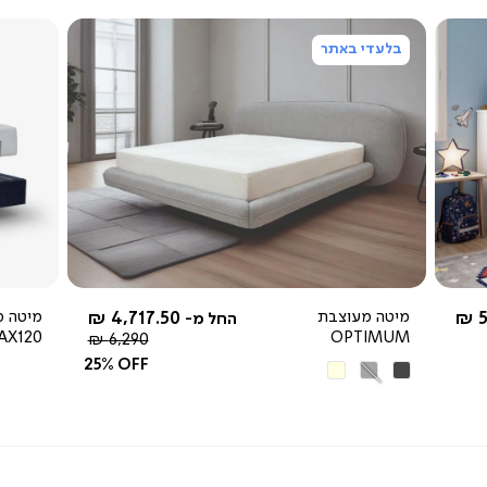
בלעדי באתר
צפייה
מהירה
-
5
מיטה מעוצבת
4,717.50 ₪
מיטה מ
החל מ-
AX120
OPTIMUM
מחיר
6,290 ₪
רגיל
25% OFF
אפור
אפור
בז'
כהה
בהיר