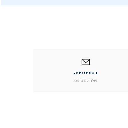
|
בטופס
פניה
|
בטופס פניה
עמוד
מוצר
שלח לנו טופס
צור
קשר
(54)