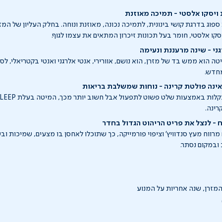
ויסקו אלסטי - תמיכה מאוזנת
פוג בדרגת קושי בינונית, לתמיכה נכונה, מאוזנת ונוחה. בחלק העליון של המ
קו אלסטי, חומר בעל תכונות זיכרון המתאים את עצמו לגוף.
גני - שינה מרעננת ונעימה
ה הוא ממש בד של מזרן, הוא נושם, אוורירי, אנטי אלרגני ואנטי בקטריאלי, ל
מחדש.
נה פולטת קרינה - נוחות שמשלבת בריאות
רינה.
 - לנצל את פריט הריהוט הגדול בחדר
רווח מעץ סנדוויץ' וציפוי פורמייקה, כך שתוכלו לאחסן בו מצעים, שמיכות ו
ובמקום נסתר.