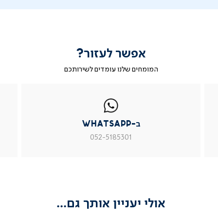
אפשר לעזור?
המומחים שלנו עומדים לשירותכם
|
ב-
|
|
בטופס
ב-
WhatsApp
ב-
פניה
בטופס
whatsapp
whatsapp
פניה
|
|
|
ב-WhatsApp
עמוד
עמוד
עמוד
מוצר
מוצר
מוצר
052-5185301
צור
צור
צור
קשר
קשר
קשר
(54)
(54)
(54)
אולי יעניין אותך גם...