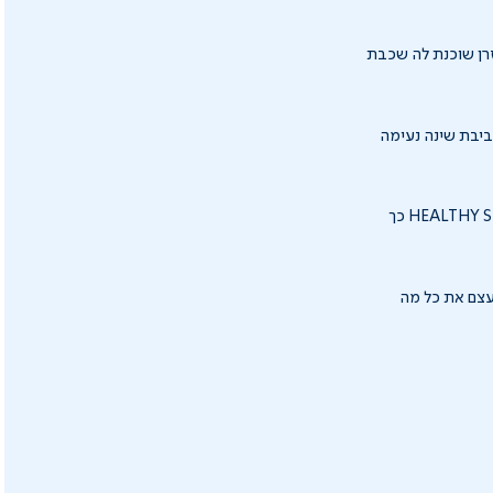
זרן שוכנת לה שכבת
סביבת שינה נעימה
המיטה מתכווננת בקלות באמצעות שלט פשוט לתפעול אבל חשוב יותר מכך, המיטה בעלת HEALTHY SLEEP כך
בעצם את כל מה