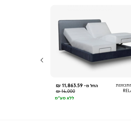
צפייה
מהירה
שמאלה
תכווננת
11,863.59 ₪
החל מ-
REL
מחיר
14,000 ₪
רגיל
ללא מע"מ