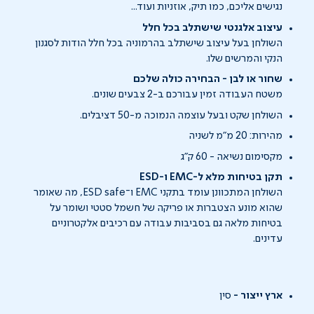
נגישים אליכם, כמו תיק, אוזניות ועוד...
עיצוב אלגנטי שישתלב בכל חלל
השולחן בעל עיצוב שישתלב בהרמוניה בכל חלל הודות לסגנון
הנקי והמרשים שלו.
שחור או לבן - הבחירה כולה שלכם
משטח העבודה זמין עבורכם ב-2 צבעים שונים.
השולחן שקט ובעל עוצמה הנמוכה מ-50 דציבלים.
מהירות: 20 מ"מ לשניה
מקסימום נשיאה - 60 ק"ג
תקן בטיחות מלא ל-EMC ו-ESD
השולחן המתכוונן עומד בתקני EMC ו־ESD safe, מה שאומר
שהוא מונע הצטברות או פריקה של חשמל סטטי ושומר על
בטיחות מלאה גם בסביבות עבודה עם רכיבים אלקטרוניים
עדינים.
ארץ ייצור -
סין