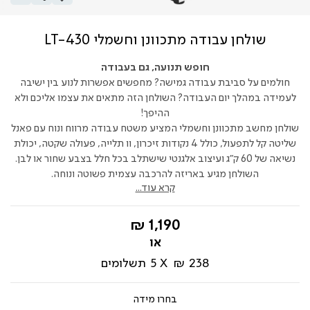
שולחן עבודה מתכוונן וחשמלי LT-430
חופש תנועה, גם בעבודה
חולמים על סביבת עבודה גמישה? מחפשים אפשרות לנוע בין ישיבה
לעמידה במהלך יום העבודה? השולחן הזה מתאים את עצמו אליכם ולא
ההיפך!
שולחן מחשב מתכוונן וחשמלי המציע משטח עבודה מרווח ונוח עם פאנל
שליטה קל לתפעול, כולל 4 נקודות זיכרון, וו תלייה, פעולה שקטה, יכולת
נשיאה של 60 ק"ג ועיצוב אלגנטי שישתלב בכל חלל בצבע שחור או לבן.
השולחן מגיע באריזה להרכבה עצמית פשוטה ונוחה.
קרא עוד...
החל
1,190 ₪
מ-
238 ₪
5
תשלומים
מידה