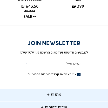
אפור
החל מ-
החל מ-
643.50 ₪
399 ₪
שחור
מחיר
990 ₪
רגיל
SALE ✏
JOIN NEWSLETTER
למבצעים חדשות ועדכונים הרשמו לניוזלטר שלנו
הכניסו מייל
הרשמה
אני מאשר/ת קבלת חומרים פרסומיים
תנות
מתנות
ירות
שירות לקוחות