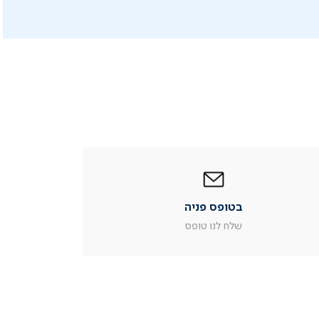
|
בטופס
פניה
|
בטופס פניה
עמוד
מוצר
שלח לנו טופס
צור
קשר
(54)