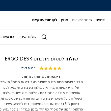
|
|
|
|
|
ידר
סליידר
סליידר
סליידר
סליידר
סליידר
גים
מותגים
מותגים
מותגים
מותגים
מותגים
-
-
-
-
-
סניפים
שירות לקוחות
מגזין
לקוחות עסקיים
הדר
הדר
הדר
הדר
הדר
(164)
(164)
(164)
(164)
(164)
עולם השינה
כורסאות ו
שולחן לפטופ מתכוונן ERGO DESK
5.0
1 חוות דעת
star
rating
דינאמיות שיוצרת נוחות
מבלים שעות רבות מול המחשב בעבודה או בבית? תשמרו
על הדינאמיות ותכירו את שולחן העבודה שיעניק לכם
אפשרויות עבודה רבות בהתאם לנוחות ולרצונות שלכם.
השולחן כולל משטח עבודה רחב ומרווח מעץ עם אפשרות
כיוונון ל-5 גבהים שונים באמצעות ידית לחיצה, עיצוב
ארגונומי המגן על מפרק כף היד בזמן עבודה ובולם זעזועים