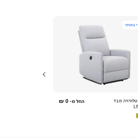
 באתר
צפייה
מהירה
שמאלה
4.3
star
rating
טלוויזיה מבד
0 ₪
החל מ-
L
ם
קה