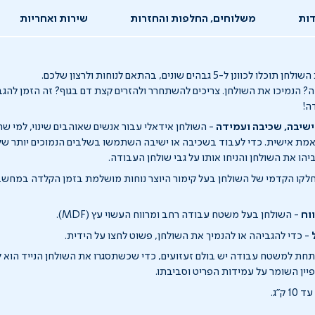
ות
משלוחים, החלפות והחזרות
שירות ואחריות
השולחן תוכלו לכוונן ל-
5
גבהים שונים, בהתאם לנוחות ו
לרצון שלכם.
ה? הנמיכו את השולחן. צריכים להשתחרר ולהזרים קצת דם בגוף? זה הזמן להג
ה!
שיבה, שכיבה ועמידה
-
השולחן
אידאלי עבור
אנשים שאוהבים
שינוי
, למי ש
מת אישית. כדי לעבוד בשכיבה או ישיבה השתמשו בשלבים הנמוכים יותר של 
הו את השולחן והניחו אותו על גבי שולחן העבודה.
לקו הקדמי של השו
ל
חן בעל קימור היוצר נוחות מושלמת בזמן הקלדה במחש
ב
וח
-
השולחן בעל משטח עבודה רחב ומרווח העשוי עץ (
MDF
).
-
כדי להגביהה או להנמיך את השולחן, פשוט
לחצו
על הידית.
חת למשטח עבודה יש בולם זעזועים, כדי שכשתסגרו את השולחן הנייד הוא 
פיין השומר על עמידות הפריט וסביבתו.
 עד
10
ק"ג
.