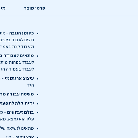
פרטי מוצר
מיד
כיוונון הגובה
-
את 
רוצים לעבוד בישיב
ולעבוד קצת בעמיד
מתאים לעבודה בי
לעבוד בנוחות מותא
לעבוד בעמידה הגבי
עיצוב ארגונומי
-
ח
היד.
משטח עבודה מרו
ידית קלה לתפעול
בולם זעזועים
-
מת
עליו הוא נמצא, מא
מתאים לנשיאה של
ארץ ייצור -
סין