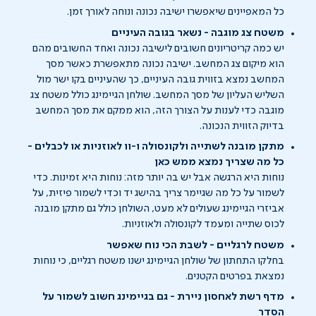
כל המאפיינים שיאפשרו ישיבה נכונה ונוחה לאורך זמן.
משטח צג מוגבה - נשאר בגובה העיניים
יש כמה קריטריונים חשובים לישיבה נכונה ואחד החשובים מהם
הוא מיקום צג המחשב. ישיבה נכונה מתאפשרת כאשר מסך
המחשב נמצא בזווית גובה העיניים, כך שהעיניים בקו ישר מול
השליש העליון של מסך המחשב. שולחן הגיימינג כולל משטח צג
מוגבה כדי לענות על הצורך הזה, הוא ממקם את מסך המחשב
בדיוק הזווית הנכונה.
מתקן מובנה לשתייה ולקונסולה ו-וו לאוזניות או לכבלים -
כל מה שצריך נמצא ממש כאן
נוחות היא הרגשה אבל יש בה יותר מזה: נוחות היא זמינות. כדי
לשמור על כל מה שגיימר צריך בהישג יד וכדי לשמור פיזית, על
אביזרי הגיימינג שעולים לא מעט, השולחן כולל גם מתקן מובנה
לכוס שתייה ומעמד לקונסולה ולאוזניות.
משטח לרגליים - לשבת הכי נוח שאפשר
בחלקו התחתון של שולחן הגיימינג ישנו משטח רגליים, כי נוחות
נמצאת בפרטים הקטנים.
מדף רשת לאחסון ניירת - גם בגיימינג חשוב לשמור על
הסדר