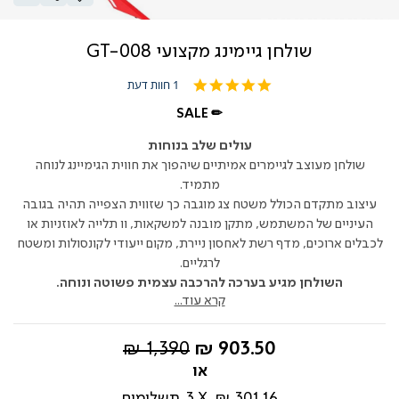
שולחן גיימינג מקצועי GT-008
5.0
1 חוות דעת
star
rating
SALE ✏
עולים שלב בנוחות
שולחן מעוצב לגיימרים אמיתיים שיהפוך את חווית הגימיינג לנוחה
מתמיד.
עיצוב מתקדם הכולל משטח צג מוגבה כך שזווית הצפייה תהיה בגובה
העיניים של המשתמש, מתקן מובנה למשקאות, וו תלייה לאוזניות או
לכבלים ארוכים, מדף רשת לאחסון ניירת, מקום ייעודי לקונסולות ומשטח
לרגליים.
השולחן מגיע בערכה להרכבה עצמית פשוטה ונוחה.
קרא עוד...
החל
מחיר
1,390 ₪
903.50 ₪
מ-
רגיל
301.16 ₪
3
תשלומים