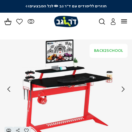
חוזרים ללימודים עם ד"ר גב
✏️ לכל המבצעים>>
ידר
גים
ר
BACK2SCHOOL