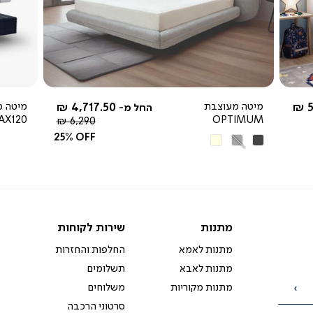
צפייה
מהירה
-
5
מיטה מעוצבת
4,717.50 ₪
מיטה מ
החל מ-
AX120
OPTIMUM
מחיר
6,290 ₪
רגיל
25% OFF
אפור
אפור
בז'
כהה
בהיר
מתנות
שירות
מתנות
שירות לקוחות
לקוחות
מתנות לאמא
החלפות והחזרות
מתנות לאבא
תשלומים
מתנות מקוריות
משלוחים
הרשמה
סרטוני הרכבה