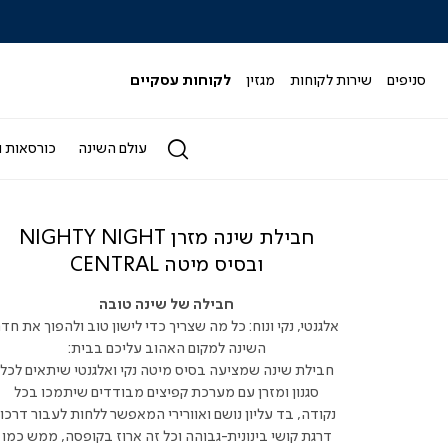
|
|
|
|
|
ידר
סליידר
סליידר
סליידר
סליידר
סליידר
גים
מותגים
מותגים
מותגים
מותגים
מותגים
-
-
-
-
-
סניפים
שירות לקוחות
מגזין
לקוחות עסקיים
הדר
הדר
הדר
הדר
הדר
(164)
(164)
(164)
(164)
(164)
עולם השינה
כורסאות ו
חבילת שינה מזרן NIGHTY NIGHT
ובסיס מיטה CENTRAL
חבילה של שינה טובה
אלגנטי, נקי ונוח: כל מה שצריך כדי לישון טוב ולהפוך את חדר
השינה למקום האהוב עליכם בבית:
חבילת שינה שמציעה בסיס מיטה נקי ואלגנטי שיתאים לכל
סגנון ומזרן עם מערכת קפיצים מבודדים שיתמכו בכל
נקודה, בד עליון נושם ואוורירי המאפשר ללחות לעבור דרכו,
דרגת קושי בינונית-גבוהה וכל זה ארוז בקופסה, ממש כמו