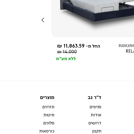
צפייה
מהירה
שמאלה
תכווננת
11,863.59 ₪
החל מ-
REL
מחיר
14,000 ₪
רגיל
ללא מע"מ
ד"ר
מוצרים
ד"ר גב
מוצרים
גב
סניפים
מזרנים
אודות
מיטות
דרושים
סלונים
תקנון
כורסאות