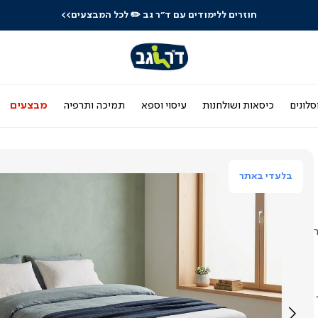
חוזרים ללימודים עם ד"ר גב
✏️ לכל המבצעים>>
סלונים
כיסאות ושולחנות
עיסוי וספא
תמיכה ותרפיה
מבצעים
בלעדי באתר