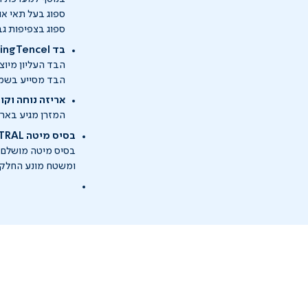
ספוג בעל תאי או
ספוג בצפיפות גבו
בד LenzingTencel - מרענן לישון ככה
הבד העליון מיוצר
הבד מסייע בשמי
אריזה נוחה וק
המזרן מגיע בארי
בסיס מיטה CENTRAL
בסיס מיטה מושלם ל
ומשטח מונע החלקה 