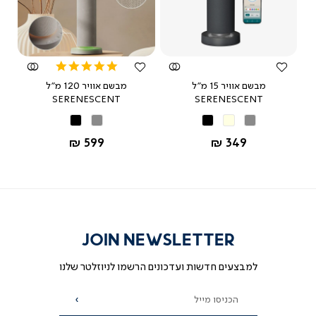
צפייה
צפייה
מהירה
מהירה
5.0
star
BU
מבשם אוויר 15 מ"ל
מבשם אוויר 120 מ"ל
rating
SERENESCENT
SERENESCENT
אפור
בז'
שחור
אפור
שחור
החל מ-
החל מ-
599 ₪
349 ₪
JOIN NEWSLETTER
למבצעים חדשות ועדכונים הרשמו לניוזלטר שלנו
הכניסו מייל
הרשמה