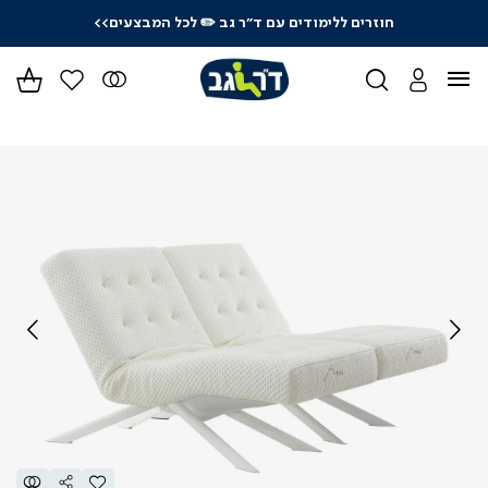
חוזרים ללימודים עם ד"ר גב
✏️ לכל המבצעים>>
ידר
גים
ר