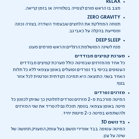
RELAX
מצב בו הראש מורם לצפייה בטלוויזיה או בזמן קריאה.
ZERO GRAVITY
תנוחה המחלקת את הלחצים שבעמוד השדרה בצורה נכונה
ומסייעת בהקלה על כאבי גב.
DEEP SLEEP
מנח לשינה המושלמת:הרגליים והראש מורמים מעט.
מערכת קפיצים מבודדים
כל אחד מהמזרנים שבמיטה כולל מערכת קפיצים מבודדים
העטופים בכיסי בד נפרדים ופועלים באופן עצמאי ללא כל תלות
האחד בשני. התוצאה היא תמיכה נקודתית ופרטנית לכל אזור
בגוף.
מזרנים נפרדים
המיטה מורכבת מ-2 מזרנים נפרדים לחלוטין כך שניתן לכוונון כל
מיטה באופן עצמאי. בנוסף, תוכלו גם להפריד את שני המזרנים
ולהשתמש במיטה כ-2 מיטות יחיד.
בד נושם
3D
המיטה עטופה בבד אוורירי ונושם בעל עומק המעניק תחושה של
שינה על ענן.