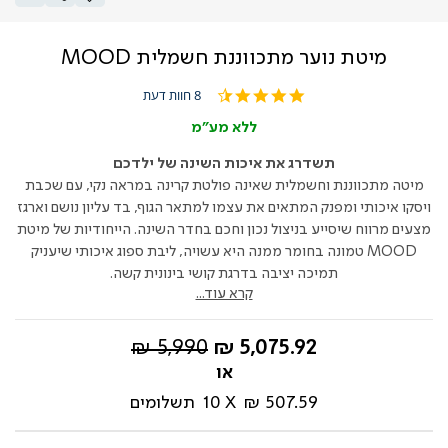
מיטת נוער מתכווננת חשמלית MOOD
4.6
8 חוות דעת
star
rating
ללא מע"מ
תשדרג את איכות השינה של ילדכם
מיטה מתכווננת וחשמלית שאינה פולטת קרינה במראה נקי, עם שכבת
ויסקו איכותי ומפנק המתאים את עצמו למתאר הגוף, בד עליון נושם וארגז
מצעים מרווח שיסייע בניצול נכון וחכם בחדר השינה. הייחודיות של מיטת
MOOD טמונה בחומר ממנה היא עשויה, ליבת ספוג איכותי שיעניק
תמיכה יציבה בדרגת קושי בינונית קשה.
קרא עוד...
החל
מחיר
5,990 ₪
5,075.92 ₪
מ-
רגיל
507.59 ₪
10
תשלומים