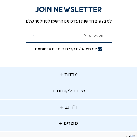
מוקד המומחים שלנו זמין לרשותך במס' 03-
JOIN NEWSLETTER
למבצעים חדשות ועדכונים הרשמו לניוזלטר שלנו
ובימי ימי שישי בין 8:30-14:00
מאת ד"ר גב
הכניסו מייל
הרשמה
אני מאשר/ת קבלת חומרים פרסומיים
תנות
מתנות
ירות
שירות לקוחות
קוחות
מתנות לאמא
מתנות לאבא
"ר
ד"ר גב
ב
החלפות והחזרות
מתנות מקוריות
תשלומים
וצרים
מוצרים
סניפים
משלוחים
אודות
סרטוני הרכבה