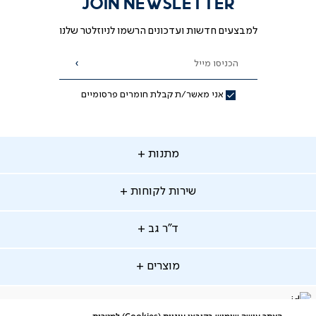
JOIN NEWSLETTER
מאת ד"ר גב
למבצעים חדשות ועדכונים הרשמו לניוזלטר שלנו
הכניסו מייל
הרשמה
אני מאשר/ת קבלת חומרים פרסומיים
תנות
מתנות
ירות
שירות לקוחות
קוחות
מתנות לאמא
מתנות לאבא
"ר
ד"ר גב
ב
החלפות והחזרות
מתנות מקוריות
תשלומים
וצרים
מוצרים
סניפים
משלוחים
אודות
סרטוני הרכבה
מזרנים
דרושים
ביטול עיסקה
facebook
דברו
Instagram