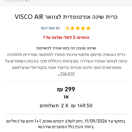
כרית שינה אורטופדית לצוואר VISCO AIR
4.6
61 חוות דעת
star
rating
הוסיפו 2 לסל-שלמו על 1
שינה טובה זה כמו אוויר לנשימה
כרית העשויה מויסקו אלסטי איכותי מחורר לתחושה אוורירית ולתמיכה
נכונה לצוואר ועמוד השדרה. עם ציפית הכוללת סיבי במבוק השומרים על
טמפרטורת הגוף, תיהנו מכרית בריפוד אנטי בקטריאלי נעים למגע.
קרא עוד...
החל
299 ₪
מ-
149.50 ₪
2
תשלומים
בתוקף עד
11/09/2026, ניתן לשלב דגמים שונים, 1+1 חינם על הזול/ים
ביותר מבין כלל המוצרים שירכשו