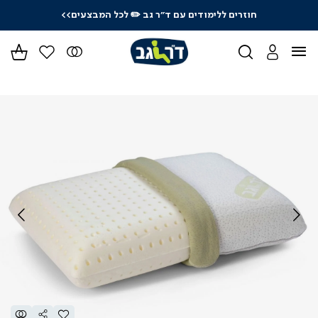
חוזרים ללימודים עם ד"ר גב
✏️ לכל המבצעים>>
ידר
גים
ר