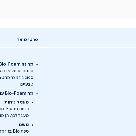
פרטי מוצר
מה זה Bio-Foam?
פיתוח טכנולוגי חדש
ספוג ביו נוצר מהטב
טבעיים.
מה Bio-Foam עושה?
מעניק נוחות
כריות Bio-Foam יוצרות דרגות שונות של תמיכה, תלוי במשקל הכרית וברמת הדחיסות שלה.
מעבר לכך, הן מג
נושם
ספוג io