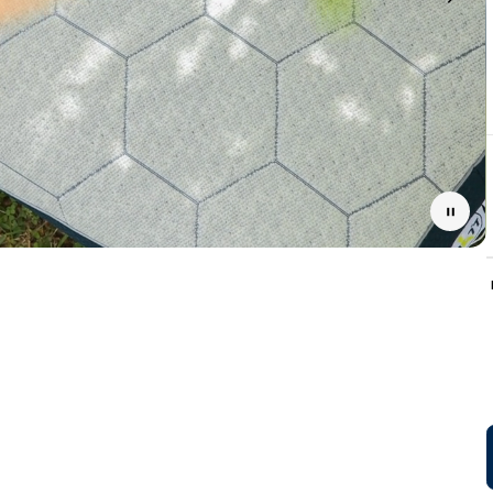
Pause
נם