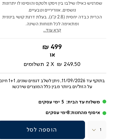
שמרגיש כאילו שילבו בין ויסקו ולטקס והוסיפו לו יתרונות
נושמים, אווריריים וטבעיים.
הכרית כבדה יחסית (2.8 ק"ג), בעלת דרגת קושי בינונית
ומתאימה לכל תנוחות השינה.
קרא עוד...
החל
499 ₪
מ-
249.50 ₪
2
תשלומים
בתוקף עד
11/09/2026, ניתן לשלב דגמים שונים, 1+1 חי
על הזול/ים ביותר מבין כלל המוצרים שירכשו
משלוח עד הבית:
5
ימי עסקים
איסוף מהחנות:
8
ימי עסקים
כמות
הוספה לסל