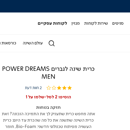
כל המבצעים>>
סניפים
שירות לקוחות
מגזין
לקוחות עסקיים
עולם השינה
כורסאות ו
כרית שינה לגברים POWER DREAMS
MEN
3.0
2 חוות דעת
star
rating
הוסיפו 2 לסל-שלמו על 1
חזקה בנוחות
אתה מחפש כרית שתעניק לך את התמיכה הנכונה? זאת
כרית השינה שתשנה את כל מה שהכרת עד היום: כרית
העשויה מפיתוח טכנולוגי חדשני: Bio-Foam, חומר