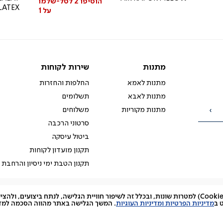
הוסיפו 2 לסל-שלמו
LATEX
על 1
מתנות
שירות
מתנות
שירות לקוחות
לקוחות
מתנות לאמא
החלפות והחזרות
מתנות לאבא
תשלומים
מתנות מקוריות
משלוחים
הרשמה
סרטוני הרכבה
ביטול עיסקה
תקנון מועדון לקוחות
תקנון הטבת ימי ניסיון והרחבת 
האתר עושה שימוש בקובצי עוגיות (Cookies) למטרות שונות, ובכלל זה לשיפור חוויית הגלישה, לנתח ביצועים, 
facebook
דברו
Instagram
 ב
מדיניות הפרטיות ומדיניות העוגיות
. המשך הגלישה באתר מהווה הסכמה למדינ
איתנו