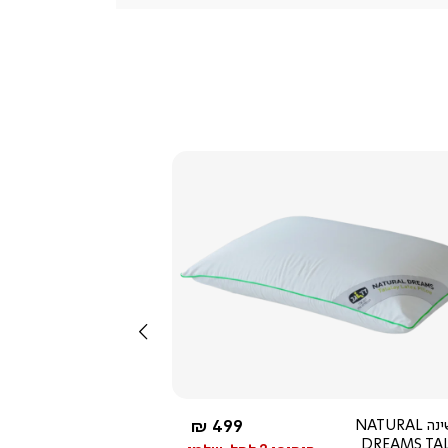
(54)
צפייה
מהירה
שמאלה
5.0
star
rating
לבן
החל מ-
כרית שינה NATURAL
499 ₪
DREAMS TA