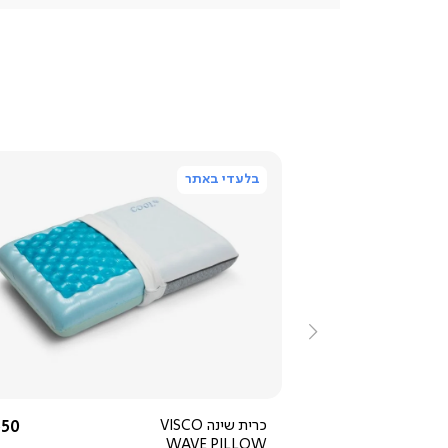
בלעדי באתר
ייה
צפייה
ירה
מהירה
ימינה
החל מ-
החל
450 ₪
כרית שינה VISCO
50 ₪
WAVE PILLOW