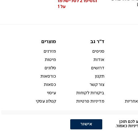
הוסיפו 2 לסל-שלמו
על 1
ד"ר
מוצרים
ד"ר גב
מוצרים
גב
סניפים
מזרנים
אודות
מיטות
דרושים
סלונים
תקנון
כורסאות
צור קשר
כסאות
ביקורות לקוחות
עיסוי
אחריות
מדיניות פרטיות
קטלוג עסקי
ולהציע לכם תוכן
אישור
יות כאמור.