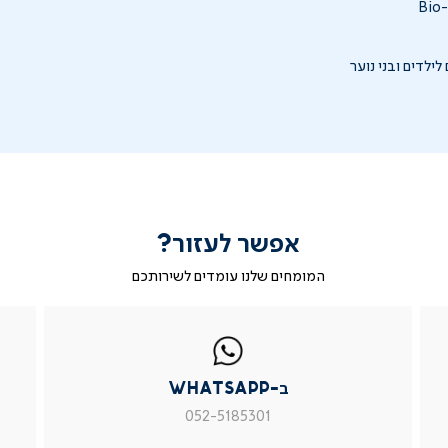
לילדים ובני נוער
אפשר לעזור?
המומחים שלנו עומדים לשירותכם
|
ב-
|
|
בטופס
ב-
WhatsApp
ב-
פניה
בטופס
whatsapp
whatsapp
פניה
|
|
|
ב-WhatsApp
עמוד
עמוד
עמוד
מוצר
מוצר
מוצר
052-5185301
צור
צור
צור
קשר
קשר
קשר