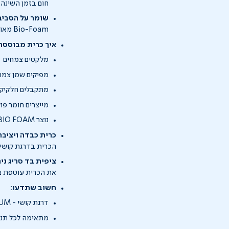
חום בזמן השינה.
שומר על הסביב
Bio-Foam מאושר USDA: הוא ידידותי לסביבה, נטול רעלים והיפואלרגני.
איך כרית מבוססת ספוג BIO
מלקטים צמחים
מפיקים שמן צמח
מתקבלים חלקיקי
מייצרים חומר פולי
נוצר BIO FOAM
כרית כבדה ויציבה
הכרית בדרגת קושי 
ציפית בד סריג ני
את הכרית עוטפת ציפ
חשוב שתדעו:
דרגת קושי - MEDIUM
מתאימה לכל תנו