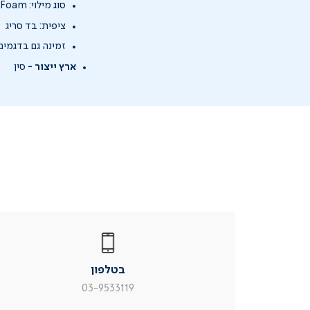
סוג מילוי: Bio-Foam
ציפית: בד סריג
זמינה גם בדגמים 
ארץ ייצור -
סין
|
בטלפון
|
בטלפון
בטלפון
|
|
עמוד
עמוד
בטלפון
מוצר
מוצר
צור
צור
03-9533119
קשר
קשר
(54)
(54)