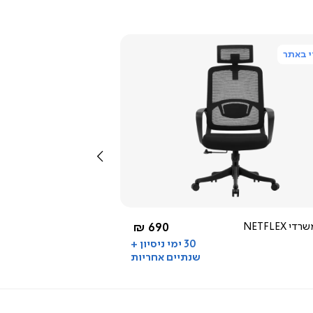
 באתר
צפייה
מהירה
שמאלה
2.0
star
rating
שחור
החל מ-
כיסא משרדי NETFLEX
690 ₪
30 ימי ניסיון +
שנתיים אחריות