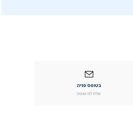
|
בטופס
פניה
|
בטופס פניה
עמוד
מוצר
שלח לנו טופס
צור
קשר
(54)