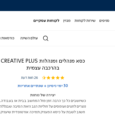
כל המבצעים>>
סניפים
שירות לקוחות
מגזין
לקוחות עסקיים
עולם השינה
כורסאות ו
כסא מנהלים ומנהלות CREATIVE PLUS
בהרכבה עצמית
4.7
26 חוות דעת
star
rating
30 ימי ניסיון + שנתיים אחריות
יצירה של נוחות
כשיושבים כל כך הרבה זמן מול המחשב בבית או בעבודה,
נוצרים לחצים ועומסים על חוליות הגב וזאת הסיבה שבגללה
חשוב לשבת על כיסא המעניק תמיכה אורטופדית שיעניק