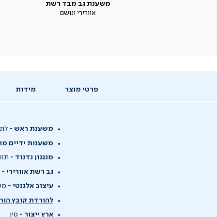
משענת גב מבד רשת
אוורירי ונושם
פרטי מוצר
מידות
משענת ראש -
לתמ
משענות ידיים מת
מנגנון נדנוד -
תזוז
גב רשת אוורירי -
ב
עיצוב אלגנטי -
משל
להורדת קובץ הור
ארץ ייצור -
סין