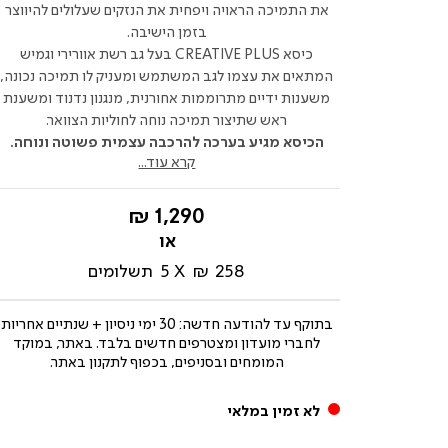
את התמיכה הראויה ויפחית את הנזקים שעלולים להיווצר
בזמן הישיבה.
כיסא CREATIVE PLUS בעל גב רשת אוורירי וגמיש
המתאים את עצמו לגב המשתמש ומעניק לו תמיכה נכונה,
משענות ידיים מתרוממות אחורנית, מנגנון נדנוד ומשענת
ראש שתיצור תמיכה נוחה לחוליות הצוואר.
הכיסא מגיע בערכה להרכבה עצמית פשוטה ונוחה.
קרא עוד...
החל
1,290 ₪
מ-
258 ₪
5
תשלומים
בתוקף עד
להודעה חדשה: 30 ימי ניסיון + שנתיים אחריות
לחברי מועדון ומצטרפים חדשים בלבד. באתר, במוקד
המומחים ובסניפים, בכפוף לתקנון באתר.
לא זמין במלאי