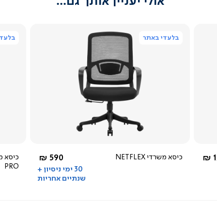
אולי יעניין אותך גם...
בלעדי באתר
בלעדי
צפייה
מהירה
4.5
star
rating
שחור
מ-
החל מ-
1
כיסא משרדי NETFLEX
590 ₪
PRO
30 ימי ניסיון +
שנתיים אחריות