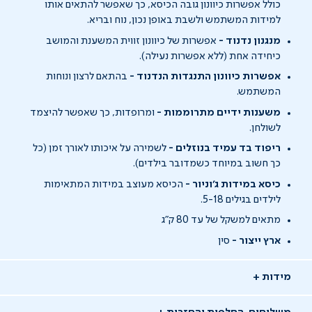
כולל אפשרות כיוונון גובה הכיסא, כך שאפשר להתאים אותו
למידות המשתמש ולשבת באופן נכון, נוח ובריא.
מנגנון נדנוד -
אפשרות של כיוונון זווית המשענת והמושב
כיחידה אחת (ללא אפשרות נעילה).
אפשרות כיוונון התנגדות הנדנוד -
בהתאם לרצון ונוחות
המשתמש.
משענות ידיים מתרוממות -
ומרופדות, כך שאפשר להיצמד
לשולחן.
ריפוד בד עמיד בנוזלים -
לשמירה על איכותו לאורך זמן (כל
כך חשוב במיוחד כשמדובר בילדים).
כיסא במידות ג'וניור -
הכיסא מעוצב במידות המתאימות
לילדים בגילים 5-18.
מתאים למשקל של עד 80 ק"ג
ארץ ייצור -
סין
מידות