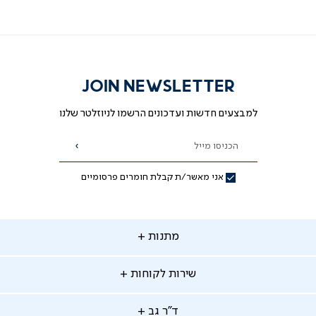
JOIN NEWSLETTER
למבצעים חדשות ועדכונים הרשמו לניוזלטר שלנו
הכניסו מייל
הרשמה
אני מאשר/ת קבלת חומרים פרסומיים
תנות
מתנות
ירות
שירות לקוחות
קוחות
מתנות לאמא
מתנות לאבא
"ר
ד"ר גב
ב
החלפות והחזרות
מתנות מקוריות