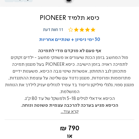
כיסא תלמיד PIONEER
4.1
11 חוות דעת
star
rating
30 ימי ניסיון + שנתיים אחריות
אף פעם לא מוקדם מדי לתמיכה
מול המחשב בזמן הכנת שיעורים או משחקי מחשב - ילדים זקוקים
לתמיכה ראויה בזמן הישיבה. כיסא PIONEER בעל מנגנון תמיכה
מתכוונן לגב התחתון, אפשרות שינוי גובה הכיסא, משענות ידיים
מתרוממות ומרופדות, מנגנון נדנוד עם שליטה על עוצמת ההתנגדות,
מנגנון סמוי, גלגלי סיליקון וריפוד בד עמיד לנוזלים יעניק לילדך את הנוחות
המושלמת.
הכיסא אידאלי לגילים 5-18 ולמשקל של עד 80 ק"ג.
הכיסא מגיע בערכה להרכבה עצמית פשוטה ונוחה.
קרא עוד...
החל
790 ₪
מ-