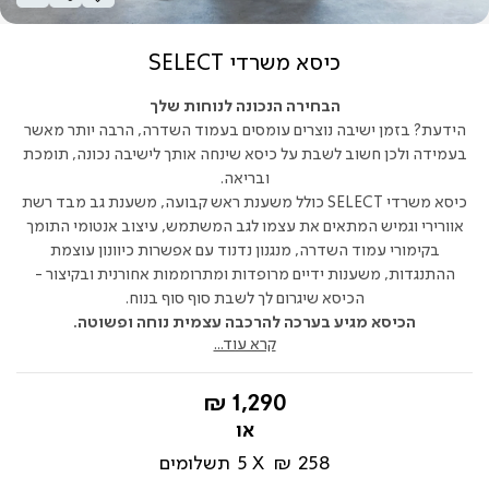
כיסא משרדי SELECT
הבחירה הנכונה לנוחות שלך
הידעת? בזמן ישיבה נוצרים עומסים בעמוד השדרה, הרבה יותר מאשר
בעמידה ולכן חשוב לשבת על כיסא שינחה אותך לישיבה נכונה, תומכת
ובריאה.
כיסא משרדי SELECT כולל משענת ראש קבועה, משענת גב מבד רשת
אוורירי וגמיש המתאים את עצמו לגב המשתמש, עיצוב אנטומי התומך
בקימורי עמוד השדרה, מנגנון נדנוד עם אפשרות כיוונון עוצמת
ההתנגדות, משענות ידיים מרופדות ומתרוממות אחורנית ובקיצור -
הכיסא שיגרום לך לשבת סוף סוף בנוח.
הכיסא מגיע בערכה להרכבה עצמית נוחה ופשוטה.
קרא עוד...
החל
1,290 ₪
מ-
258 ₪
5
תשלומים