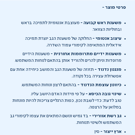
פרטי מוצר
משענת ראש קבועה -
מעוצבת אנטומית לתמיכה בראש
ובחוליות הצוואר.
עיצוב אנטומי -
החלוקה של משענת הגב יוצרת תמיכה
אידאלית המתאימה לקימורי עמוד השדרה.
משענות ידיים מתרוממות אחורנית -
משענות הידיים
מרופדות וניתן להרים ולהוריד אותן בהתאם לנוחות המשתמש.
מנגנון נדנוד -
תזוזה של משענת הגב והמושב כיחידה אחת עם
אפשרולת עצירה בכל נקודה.
כיוונון עוצמת הנדנוד -
בהתאם לרצון ונוחות המשתמש.
שינוי גובה הכיסא -
על פי מידות האדם היושב עליו.
טוב לדעת: כדי לשבת נכון, כפות הרגליים צריכות להיות מונחות
במלואן על הרצפה.
גב רשת אוורירי -
בד גמיש ונושם המתאים את עצמו לקימורי גב
המשתמש ולשינוי תנוחות.
ארץ ייצור -
סין