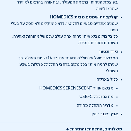
בעוצמת הניחוח, בתזמון הפעולה, ובתאורה בהתאם לאווירה
שתרצו ליצור.
קולקציית שמנים מבית
HOMEDICS
שמנים אתריים טבעיים לחלוטין, ללא כימיקלים ולא
נוסה
על בעלי
חיים.
כל בקבוק מביא
איתו
ניחוח אחר, עולם שלם של ניחוחות ואווירה.
השמנים נמכרים בנפרד.
נייד ונטען
המכשיר פועל על סוללה נטענת עם עד
14
שעות פעולה, כך
שניתן להניח אותו בכל מקום ברחבי החלל ללא תלות בשקע
חשמלי.
כלול באריזה:
מבשם אוויר
HOMEDICS SERENESCENT
מתאם וכבל
USB-C
מדריך התחלה מהירה
ארץ ייצור -
סין
משלוחים, החלפות והחזרות