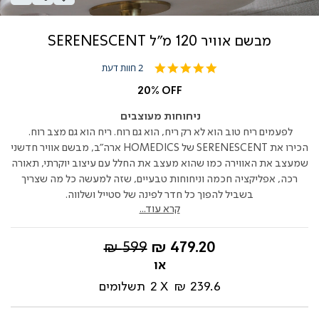
מבשם אוויר 120 מ"ל SERENESCENT
5.0
2 חוות דעת
star
rating
20% OFF
ניחוחות מעוצבים
לפעמים ריח טוב הוא לא רק ריח, הוא גם רוח.
ריח הוא גם
מצב רוח.
הכירו את
SERENESCENT
של
HOMEDICS
ארה"ב, מבשם אוויר חדשני
שמעצב את האווירה כמו שהוא מעצב את החלל עם עיצוב יוקרתי, תאורה
רכה, אפליקציה חכמה וניחוחות טבעיים, שזה למעשה כל מה שצריך
בשביל להפוך כל חדר לפינה של סטייל ושלווה.
קרא עוד...
החל
מחיר
599 ₪
479.20 ₪
מ-
רגיל
239.6 ₪
2
תשלומים