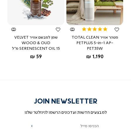
לפרטים נוספים נשמח לעזור בטל'- 03-
9533119
צפייה
צפייה
מהירה
מהירה
מאת ד"ר גב
5.0
star
מטהר אוויר TOTAL CLEAN
שמן למבשם אוויר VELVET
rating
WOOD & OUD
PETPLUS 5-in-1 AP-
D
25/08/25
PET35W
SERENESCENT OIL 15 מ"ל
אנטון
א
משתמש מאומת
החל מ-
החל מ-
59 ₪
1,190 ₪
ש: לאיזה חלל מתאים המבשל מבחינת מטר רבוע
לפרטים נוספים נשמח לעזור בטל'- 03-
9533119
JOIN NEWSLETTER
מאת ד"ר גב
למבצעים חדשות ועדכונים הרשמו לניוזלטר שלנו
הכניסו מייל
הרשמה