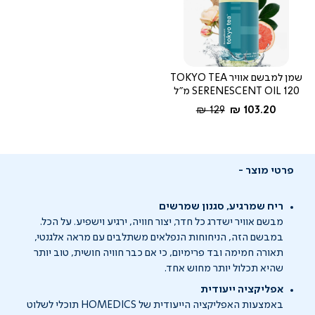
שמן למבשם אוויר TOKYO TEA
SERENESCENT OIL 120 מ"ל
החל מ-
מחיר
129 ₪
103.20 ₪
רגיל
פרטי מוצר
ריח שמרגיע, סגנון שמרשים
מבשם אוויר ישדרג כל חדר, יצור חוויה, ירגיע וישפיע. על
הכל
.
במבשם הזה, הניחוחות הנפלאים משתלבים עם מראה אלגנטי,
תאורה חמימה ובד
פרימיום
, כי אם כבר חוויה חושית, טוב יותר
שהיא תכלול יותר מחוש אחד.
אפליקציה ייעודית
באמצעות האפליקציה הייעודית של
HOMEDICS
תוכלי לשלוט