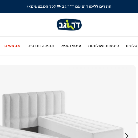
חוזרים ללימודים עם ד"ר גב
✏️ לכל המבצעים>>
סלונים
כיסאות ושולחנות
עיסוי וספא
תמיכה ותרפיה
מבצעים