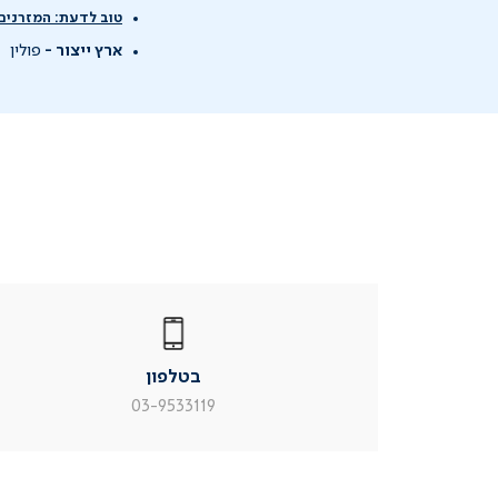
טוב לדעת: המזרנים 
ארץ ייצור -
פולין
|
בטלפון
|
בטלפון
בטלפון
|
|
עמוד
עמוד
בטלפון
מוצר
מוצר
צור
צור
03-9533119
קשר
קשר
(54)
(54)