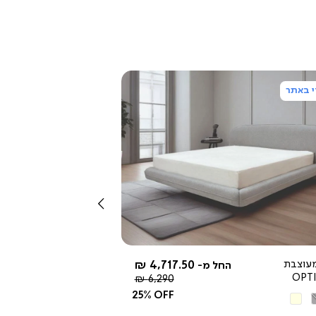
 באתר
צפייה
מהירה
שמאלה
עוצבת
4,717.50 ₪
החל מ-
OPT
מחיר
6,290 ₪
רגיל
25% OFF
ור
בז'
יר