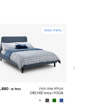
בלעדי באתר
ייה
צפייה
ירה
מהירה
ימינה
3,592.50 ₪
חבילת שינה מזרן
,880 ₪
החל מ-
החל מ-
YOGA ובסיס ORCHID
מחיר
4,790 ₪
רגיל
25% OFF
כחול
ירוק
אפור
More
כהה