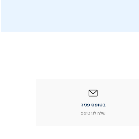
|
בטופס
פניה
|
בטופס פניה
עמוד
מוצר
שלח לנו טופס
צור
קשר
(54)