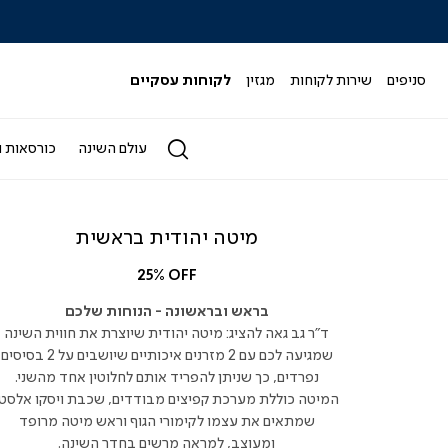
|
|
|
|
|
ידר
סליידר
סליידר
סליידר
סליידר
סליידר
גים
מותגים
מותגים
מותגים
מותגים
מותגים
-
-
-
-
-
סניפים
שירות לקוחות
מגזין
לקוחות עסקיים
הדר
הדר
הדר
הדר
הדר
(164)
(164)
(164)
(164)
(164)
עולם השינה
כורסאות ו
מיטה יהודית בראשית
25% OFF
בראש ובראשונה - הנוחות שלכם
ד"ר גב גאה להציג: מיטה יהודית שיוצרת את חווית השינה
שמגיעה לכם עם 2 מזרנים איכותיים שיושבים על 2 בסיסים
נפרדים, כך שניתן להפריד אותם לחלוטין אחד מהשני.
המיטה כוללת מערכת קפיצים מבודדים, שכבת ויסקו אלסטי
שמתאים את עצמו לקימורי הגוף וראש מיטה מרופד
ומעוצב, למראה מרשים בחדר השינה.