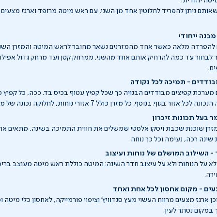
מיטה יהודית!
ם שאותם ניתן להפריד לחלוטין אחד מן השני, עם ראש מיטה מרופד וארגז מצעי
מבנה ייחודי
ים להפרדה מלאה כאשר אחד מהמזרנים נשאר מחובר לראש המיטה והמזרן השנ
 לבחור עד כמה להרחיק אותם אחד מהשני, ממרחק קטן ועד מרחק גדול אפילו 
ם.
ודדים - תמיכה לכל נקודה
ם מערכת קפיצים מבודדים הבנויה כך שכל קפיץ עטוף בכיס בד. ככה, כל קפיץ 
ר בגוף. בנוסף, כל מזרן כולל 7 אזורי נוחות, לחלוקה נכונה של משקל הגוף.
ר בעל תכונות זיכרון
זרן שוכנת שכבת ויסקו אלסטי שמשלים את חווית התמיכה בשינה, מתאים את 
 שינה רכה, נעימה וכל כך נוחה.
- השילוב המושלם של נוחות ועיצוב
לא על הנוחות ולא על עיצוב חדר השינה: המיטה כוללת ראש מיטה מעוצב בריפ
רה.
עים - מקום אחסון לכל אחת ואחד
 ארגז מצעים מרווח העשוי מעץ סנדוויץ' וציפוי פורמייקה, לאחסון כלי מיטה ו
 במקום נסתר לעין.