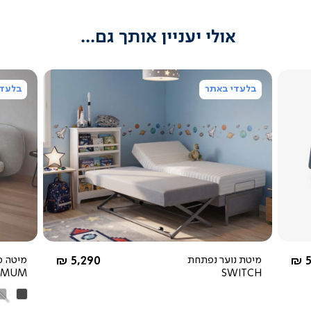
אולי יעניין אותך גם...
בלעדי באתר
בלעדי
צפייה
מהירה
החל מ-
5
מיטת נוער נפתחת
5,290 ₪
מיטה מ
IMUM
SWITCH
אפור
אפ
כהה
בה