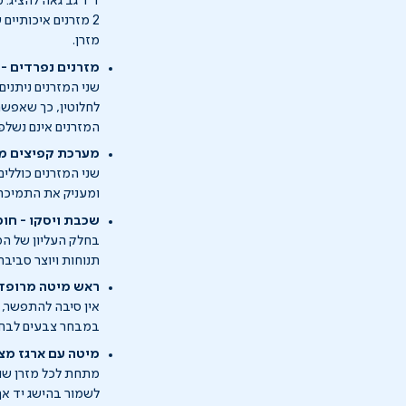
ד"ר גב גאה להציג: 
2 מזרנים איכותיי
מזרן.
מזרנים נפרדים - 
שני המזרנים ניתנ
לחלוטין, כך שאפשר
המזרנים אינם נשלפי
מערכת קפיצים מב
שני המזרנים כוללי
ומעניק את התמיכה הנכונה לכל אזו
שכבת ויסקו - חומ
בחלק העליון של המ
תנוחות ויוצר סביבת
ראש מיטה מרופד 
אין סיבה להתפשר, 
במבחר צבעים לבחי
מיטה עם ארגז מצ
מתחת לכל מזרן שוכן
לשמור בהישג יד אך