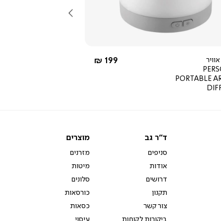
שמאלה
החל מ-
וויר
199 ₪
PER
PORTABLE 
DIF
ד"ר
מוצרים
ד"ר גב
מוצרים
גב
סניפים
מזרנים
אודות
מיטות
דרושים
סלונים
תקנון
כורסאות
צור קשר
כסאות
ביקורות לקוחות
עיסוי