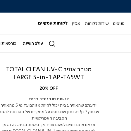
|
|
|
|
|
ידר
סליידר
סליידר
סליידר
סליידר
סליידר
גים
מותגים
מותגים
מותגים
מותגים
מותגים
-
-
-
-
-
סניפים
שירות לקוחות
מגזין
לקוחות עסקיים
הדר
הדר
הדר
הדר
הדר
(164)
(164)
(164)
(164)
(164)
עולם השינה
כורסאות ו
מטהר אוויר TOTAL CLEAN UV-C
LARGE 5-in-1 AP-T45WT
20% OFF
לנשום טוב יותר בבית
ידעתם שהאוויר בבית יכול להיות מזוהם עד פי 5 מהאוויר
שבחוץ? כן! זה נתון שמבוסס על מחקרים של הסוכנות להגנת
הסביבה האמריקאית.
אז אם אתם רוצים לנשום אוויר נקי באמת בבית, זה הזמן