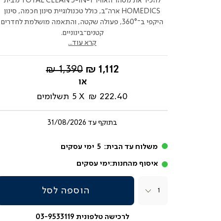
להכיר את מטהר האוויר TOTAL CLEAN 5-IN-1 מבית
HOMEDICS ארה"ב, כולל טכנולוגיית סינון חכמה, סינון
היקפי ב־360°, פעולה שקטה, והתאמה מושלמת לחדרים
קטנים־בינוניים.
קרא עוד...
החל
מחיר
1,390 ₪
1,112 ₪
מ-
רגיל
222.40 ₪
5
תשלומים
בתוקף עד
31/08/2026
משלוח עד הבית:
5
ימי עסקים
איסוף מהחנות:
ימי עסקים
כמות
הוספה לסל
לרכישה טלפונית 03-9533119