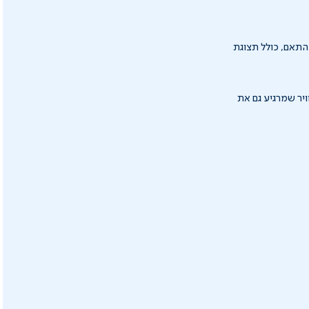
התאם, כולל תצוגת
, מגירת שמנים אתריים ו־3 פדים, לניקוי אוויר שמרגיע גם את