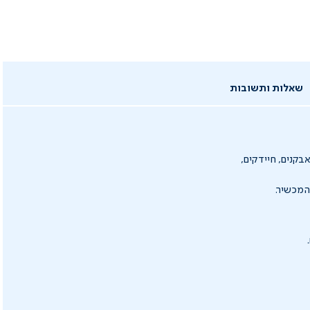
שאלות ותשובות
 99.97% מהחלקיקים בגודל 0.3 מיקרון, כולל אבקנים, חיידקים,