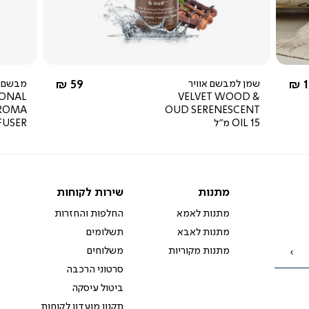
מ-
החל מ-
1
שמן למבשם אוויר
59 ₪
מבשם א
SONAL
VELVET WOOD &
AROMA
OUD SERENESCENT
OIL 15 מ"ל
FUSER
מתנות
שירות
מתנות
שירות לקוחות
לקוחות
מתנות לאמא
החלפות והחזרות
מתנות לאבא
תשלומים
מתנות מקוריות
משלוחים
הרשמה
סרטוני הרכבה
ביטול עיסקה
תקנון מועדון לקוחות