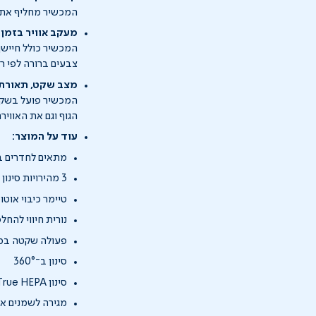
המכשיר מחליף את האוויר בחדר כל 12 דקות, כך ש
מעקב אוויר בזמן
המכשיר כולל חיישן
צבעים ברורה לפי ר
מצב שקט, תאורת 
הגוף וגם את האווירה
עוד על המוצר:
מתאים לחדרים בגודל
3 מהירויות סינון
טיימר כיבוי אוטו
נורית חיווי להחל
פעולה שקטה במ
סינון ב־360°
סינון True HEPA + פחם + קדם-פילטר + UV-C
מגירה לשמנים אתריים