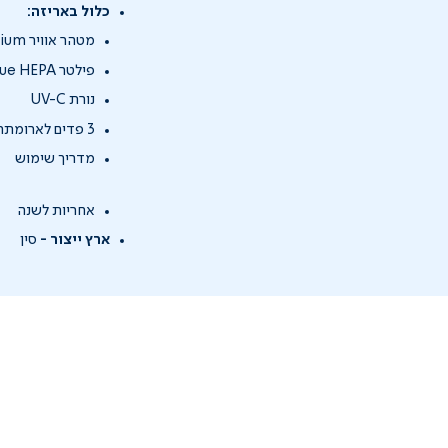
כלול באריזה:
מטהר אוויר HOMEDICS TotalClean 5-IN-1 Medium
פילטר True HEPA משולב עם פחם פעיל וקדם-פילטר
נורת UV-C
3 פדים לארומתרפיה
מדריך שימוש
אחריות לשנה
ארץ ייצור -
סין