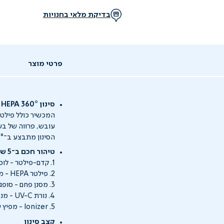
בדיקת מלאי בחנויות
פרטי מוצר
סינון True HEPA 360°
עובש, פרווה של בעל
הסינון מתבצע ב־360°, מה שאומר שהאוויר עובר ניקוי יסודי מכל כיוון, לא משנה איפה תניחו את המכשיר.
טיהור חכם ב־5 שלבים:
1. קדם-פילטר - לוכד את כל מה שגס: שיער, אבק עבה, פרווה של בעלי חיים.
2. פילטר HEPA - מסנן 99.9% מהחלקיקים בגודל של עד 0.3 מיקרון: אבקנים, עשן, עובש, חיידקים.
3. מסנן פחם - סופג ריחות לא נעימים וכימיקלים נדיפים (VOCs).
4. נורת UV-C - מנטרלת חיידקים ווירוסים במגע עם האוויר.
5. Ionizer - מפיץ יונים שליליים שעוזרים ללכוד חלקיקים מיקרוסקופיים.
קצב סינון