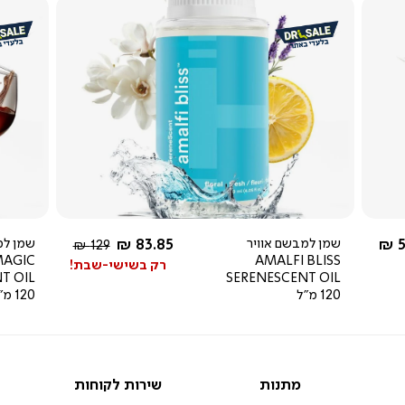
צפייה
מהירה
4.0
star
rating
ל מ-
החל מ-
5
שמן למבשם אוויר
83.85 ₪
שמן למ
מחיר
129 ₪
AGIC
AMALFI BLISS
רגיל
רק בשישי-שבת!
T OIL
SERENESCENT OIL
120 מ"ל
120 מ"ל
מתנות
שירות
מתנות
שירות לקוחות
לקוחות