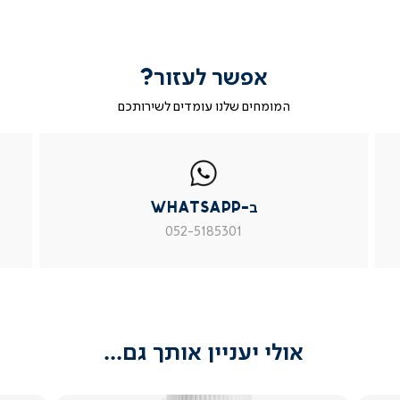
אפשר לעזור?
המומחים שלנו עומדים לשירותכם
|
ב-
|
|
בטופס
ב-
WhatsApp
ב-
פניה
בטופס
whatsapp
whatsapp
פניה
|
|
|
ב-WhatsApp
עמוד
עמוד
עמוד
מוצר
מוצר
מוצר
052-5185301
צור
צור
צור
קשר
קשר
קשר
(54)
(54)
(54)
אולי יעניין אותך גם...