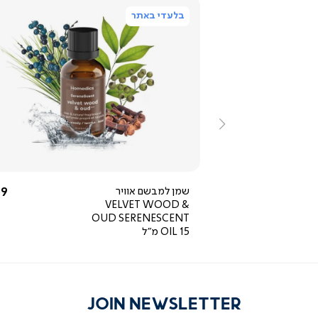
בלעדי באתר
ייה
צפייה
ירה
מהירה
ימינה
החל מ-
הח
590 ₪
שמן למבשם אוויר
9 ₪
VELVET WOOD &
OUD SERENESCENT
OIL 15 מ"ל
JOIN NEWSLETTER