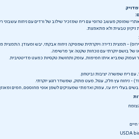
מדויק
:
תרי שמופק מעשב טרופי עם ריח שמזכיר שילוב של ורדים עם ניחוח עשבוני רע
ניקיון טבעית ולא מתאמצת.
רוס) - תמצית נדירה ויוקרתית שמפיקה ניחוח אבקתי, יבש ומעודן. התמצית מז
 של בושם יוקרתי עם נוכחות שקטה אך מרשימה.
ר ועמוק שמביא איתו חמימות, עומק ותחושת טקסיות כמעט מדיטטיבית.
, עם ריח שמשרה יציבות וביטחון.
ד) - ניחוח עץ חלק, עגול, מעט מתוק, שמשדר רוגע יוקרתי.
יובשים בעלי ריח עז, עמוק ואדמתי שמעניקים לשמן אופי מחוספס, חמים ומאוזן.
ות
חיים