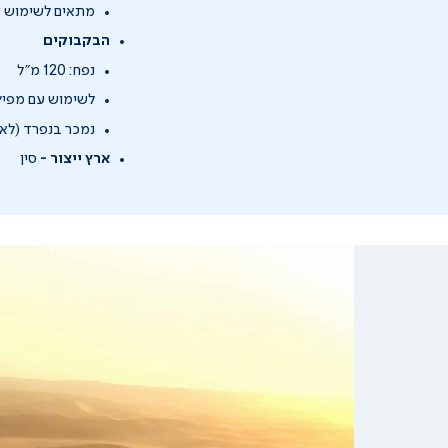
מתאים לשימוש יו
הבקבוקים
נפח: 120 מ"ל
לשימוש עם מפיץ SERENESCENT 120 מ"ל מבית הומדיקס א
נמכר בנפרד (לא 
ארץ ייצור -
סין