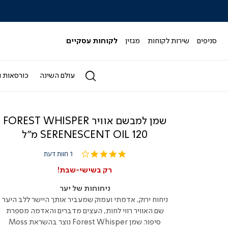
כל המבצעים>>
סניפים
שירות לקוחות
מגזין
לקוחות עסקיים
עולם השינה
כורסאות ו
שמן למבשם אוויר FOREST WHISPER
SERENESCENT OIL 120 מ"ל
4.0
1 חוות דעת
star
rating
רק בשישי-שבת!
ניחוחות של יער
ניחוח ירוק, אדמתי ועמוק שמעביר אותך היישר ללב היער
שם האוויר רווי לחות, העצים מדברים והאדמה מספרת
סיפור. שמן Forest Whisper נוצר בהשראת Moss