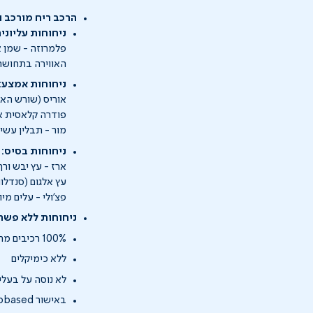
הרכב ריח מורכב ו
ניחוחות עליונים
פלמרוזה - שמן א
האווירה בתחושת 
ניחוחות אמצע:
אוריס (שורש האי
פודרה קלאסית או
מור - תבלין עשי
ניחוחות בסיס:
ארז - עץ יבש ורך
עץ אלגום (סנדלוו
פצ’ולי - עלים מ
ניחוחות ללא פשר
100% רכיבים מהצומח
ללא כימיקלים
לא נוסה על בעלי 
באישור USDA biobased