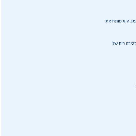
נן. הוא פותח את
כירה ריח של