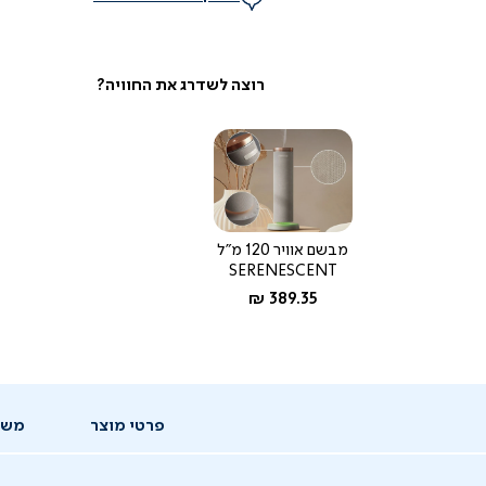
מבשם אוויר 120 מ"ל
SERENESCENT
החל מ-
389.35 ₪
פרטי מוצר
משל