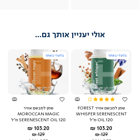
ור
צור
צור
צור
שאלו שאלה
שר
קשר
קשר
קשר
(54)
(54)
(54)
(54
אולי יעניין אותך גם...
בלעדי באתר
בלעדי באתר
צפייה
צפייה
מהירה
מהירה
4.0
star
שמן למבשם אוויר FOREST
שמן למבשם אוויר
rating
MOROCCAN MAGIC
WHISPER SERENESCENT
OIL 120 מ"ל
SERENESCENT OIL 120 מ"ל
החל מ-
החל מ-
103.20 ₪
103.20 ₪
מחיר
מחיר
129 ₪
129 ₪