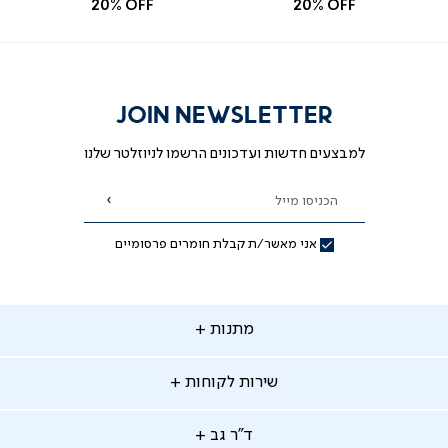
רגיל
רגיל
20% OFF
20% OFF
JOIN NEWSLETTER
למבצעים חדשות ועדכונים הרשמו לניוזלטר שלנו
הכניסו מייל
הרשמה
אני מאשר/ת קבלת חומרים פרסומיים
תנות
מתנות
ירות
שירות לקוחות
קוחות
מתנות לאמא
מתנות לאבא
"ר
ד"ר גב
ב
החלפות והחזרות
מתנות מקוריות