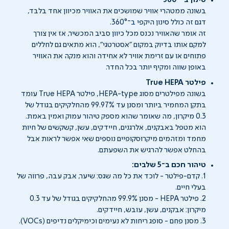
סינון ב־360°
בשונה ממטהרי אוויר שמושכים את האוויר מכיוון אחד בלבד,
דגם זה כולל סינון היקפי ב־360°.
זה אומר שהאוויר נכנס מכל כיוון סביב המכשיר, אז אין צורך
למקם אותו בדיוק במקום "אסטרטגי", הוא מתאים גם לחללים
פתוחים או עם זרימת אוויר לא אחידה והוא מנקה את האוויר
באופן שווה ומקיף יותר בכל החדר.
פילטר True HEPA
בשונה מפילטרים מסוג HEPA-type, פילטר True HEPA עומד
בתקן המחמיר ביותר ומסנן עד 99.97% מהחלקיקים בגודל של
0.3 מיקרון, מה שאומר שהוא מספק טיהור עמוק ואמין באמת.
הוא מטפל באבקנים, אלרגנים, חיידקים, עשן, קשקשים של חיות
מחמד ומזהמים מיקרוסקופיים נוספים שאי אפשר לראות אבל
בהחלט אפשר להרגיש את השפעתם.
טיהור חכם ב־5 שלבים:
1. קדם-פילטר - לוכד את כל מה שגס: שיער, אבק עבה, פרווה של
בעלי חיים.
2. פילטר HEPA - מסנן 99.9% מהחלקיקים בגודל של עד 0.3
מיקרון: אבקנים, עשן, עובש, חיידקים.
3. מסנן פחם - סופג ריחות לא נעימים וכימיקלים נדיפים (VOCs).