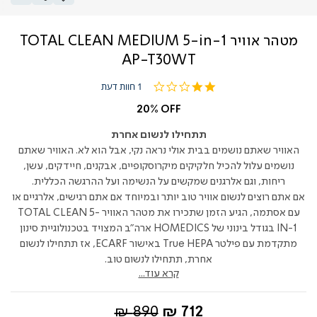
מטהר אוויר TOTAL CLEAN MEDIUM 5-in-1
AP-T30WT
2.0
1 חוות דעת
star
rating
20% OFF
תתחילו לנשום אחרת
האוויר שאתם נושמים בבית אולי נראה נקי, אבל הוא לא. האוויר שאתם
נושמים עלול להכיל חלקיקים מיקרוסקופיים, אבקנים, חיידקים, עשן,
ריחות, וגם אלרגנים שמקשים על הנשימה ועל ההרגשה הכללית.
אם אתם רוצים לנשום אוויר טוב יותר ובמיוחד אם אתם רגישים, אלרגיים או
עם אסתמה, הגיע הזמן שתכירו את מטהר האוויר TOTAL CLEAN 5-
IN-1 בגודל בינוני של HOMEDICS ארה"ב המצויד בטכנולוגיית סינון
מתקדמת עם פילטר True HEPA באישור ECARF, אז תתחילו לנשום
אחרת, תתחילו לנשום טוב.
קרא עוד...
החל
מחיר
890 ₪
712 ₪