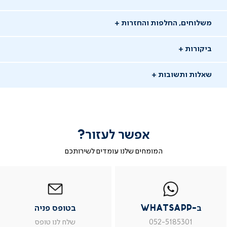
משלוחים, החלפות והחזרות
ביקורות
שאלות ותשובות
אפשר לעזור?
המומחים שלנו עומדים לשירותכם
-
|
|
בטופס
|
-
WhatsAp
ב-
פניה
בטופס
בטופס
whatsap
whatsapp
פניה
פניה
יש לך שאלה?
|
|
|
ב-WhatsApp
בטופס פניה
מוד
עמוד
עמוד
עמוד
מוזמנים לשאול אותנו שאלות ונשמח לתת מענה
וצר
מוצר
מוצר
מוצר
052-5185301
שלח לנו טופס