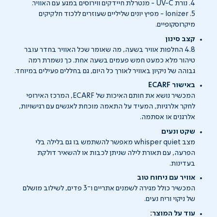
4. נורת UV-C - מנטרלת חיידקים ווירוסים במגע עם האוויר.
5. Ionizer - מפיץ יונים שליליים שעוזרים ללכוד חלקיקים
מיקרוסקופיים.
קצב סינון
4.8 החלפות אוויר בשעה, מה שאומר שכל האוויר בחדר עובר
טיהור מלא כמעט חמש פעמים בשעה אחת. כך נשמרת רמה
גבוהה של ניקיון באוויר לאורך כל היום, גם בחללים פעילים במיוחד.
באישור ECARF
המכשיר נושא את חותם האיכות של ECARF, המרכז האירופי
לחקר אלרגיות, המעיד על התאמה מוכחת לאנשים עם רגישויות,
אלרגנים או אסתמה.
שקט ונעים
מצב whisper quiet מאפשר להשתמש בו גם בלילה בלי
הפרעה, עם תאורת לילה שניתן לכבות או להשאיר דולקת
בעדינות.
אוויר עם ניחוח טוב
המכשיר כולל מגירה לשמנים אתריים ו־3 פדים, לשילוב מושלם
של ניקוי וריח נעים.
עוד על המוצר: