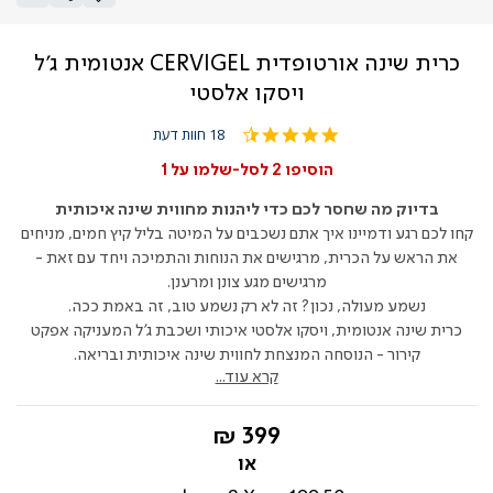
כרית שינה אורטופדית CERVIGEL אנטומית ג'ל
ויסקו אלסטי
4.4
18 חוות דעת
star
rating
הוסיפו 2 לסל-שלמו על 1
בדיוק מה שחסר לכם כדי ליהנות מחווית שינה איכותית
קחו לכם רגע ודמיינו איך אתם נשכבים על המיטה בליל קיץ חמים, מניחים
את הראש על הכרית, מרגישים את הנוחות והתמיכה ויחד עם זאת -
מרגישים מגע צונן ומרענן.
נשמע מעולה, נכון? זה לא רק נשמע טוב, זה באמת ככה.
כרית שינה אנטומית, ויסקו אלסטי איכותי ושכבת ג'ל המעניקה אפקט
קירור - הנוסחה המנצחת לחווית שינה איכותית ובריאה.
קרא עוד...
החל
399 ₪
מ-