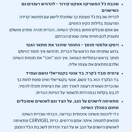
שכבת ג'ל המעניקה אפקט קירור - להרגיש רעננים גם
כשישנים
לכרית שכבת ג'ל מצננת כך שתוכלו לישון עם תחושה קרירה
ומרעננת בלילות הקיץ החמים.
אם אתם סובלים מחום במהלך השינה, הכרית תהיה פתרון מושלם
ותעניק לכם חווית שינה שטרם הכרתם.
ויסקו אלסטי תומך - החומר שזוכר את מתאר הגוף
ברגע שתניחו את הראש על הכרית, תרגישו איך חומר הויסקו
תומך בראש ובחוליות הצוואר, איך הוא "זוכר" את תנוחת השינה
שלכם ומתאים את עצמו אליה.
ציפית מבד ג'קרד, בד אנטי בקטריאלי נושם ועמיד
בד הג'קרד הוא בד נושם, אנטי בקטריאלי ואינו סופח לחות כך
שהכרית נשארת רעננה לאורך זמן. את הציפית תוכלו להסיר,
לכבס בקלות ובמהירות ולשמור על הגיינת הכרית.
מתאימה לישנים על הגב, על הצד וגם לאנשים שסובלים
מחום במהלך השינה
כדי ליהנות משינה איכותית ובריאה, הכרחי שכרית השינה
תתאים לתנוחה איתה אתם נרדמים. כרית CERVIGEL מתאימה
לאנשים הישנים על הגב או על הצד והודות לשכבת הג'ל המצנן