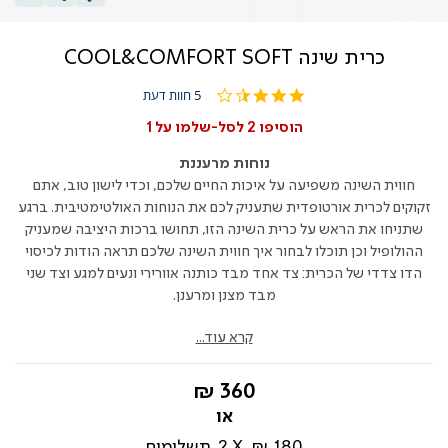
כרית שינה COOL&COMFORT SOFT
3.4
5 חוות דעת
star
rating
הוסיפו 2 לסל-שלמו על 1
נוחות מרעננת
חווית השינה משפיעה על איכות החיים שלכם, וכדי לישון טוב, אתם
זקוקים לכרית אורטופדית שתעניק לכם את הנוחות האולטימטיבית. ברגע
שתניחו את הראש על כרית השינה הזו, תחושו ברכות היציבה שמעניק
ההולופיל וכן תוכלו לבחור איך חווית השינה שלכם תראה הודות לכיסוי
הדו צדדי של הכרית: צד אחד מבד כותנה אוורירי ונעים למגע וצד שני
מבד מצנן ומרענן.
קרא עוד...
החל
360 ₪
מ-
180 ₪
2
תשלומים