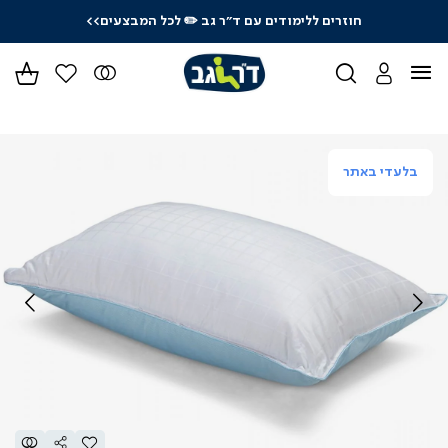
חוזרים ללימודים עם ד"ר גב
✏️ לכל המבצעים>>
ידר
גים
ר
בלעדי באתר