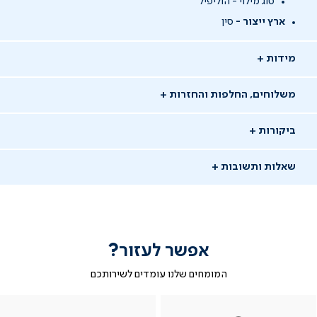
סוג מילוי - הוליפיל
ארץ ייצור -
סין
מידות
משלוחים, החלפות והחזרות
ביקורות
שאלות ותשובות
אפשר לעזור?
שאלו שאלה
המומחים שלנו עומדים לשירותכם
-
|
|
בטופס
|
-
WhatsAp
ב-
פניה
בטופס
בטופס