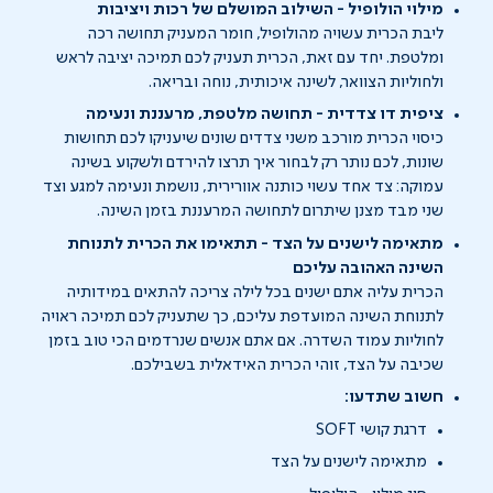
מילוי הולופיל - השילוב המושלם של רכות ויציבות
ליבת הכרית עשויה מהולופיל, חומר המעניק תחושה רכה
ומלטפת. יחד עם זאת, הכרית תעניק לכם תמיכה יציבה לראש
ולחוליות הצוואר, לשינה איכותית, נוחה ובריאה.
ציפית דו צדדית - תחושה מלטפת, מרעננת ונעימה
כיסוי הכרית מורכב משני צדדים שונים שיעניקו לכם תחושות
שונות, לכם נותר רק לבחור איך תרצו להירדם ולשקוע בשינה
עמוקה: צד אחד עשוי כותנה אוורירית, נושמת ונעימה למגע וצד
שני מבד מצנן שיתרום לתחושה המרעננת בזמן השינה.
מתאימה לישנים על הצד - תתאימו את הכרית לתנוחת
השינה האהובה עליכם
הכרית עליה אתם ישנים בכל לילה צריכה להתאים במידותיה
לתנוחת השינה המועדפת עליכם, כך שתעניק לכם תמיכה ראויה
לחוליות עמוד השדרה. אם אתם אנשים שנרדמים הכי טוב בזמן
שכיבה על הצד, זוהי הכרית האידאלית בשבילכם.
חשוב שתדעו:
דרגת קושי SOFT
מתאימה לישנים על הצד