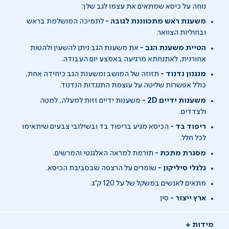
נוחה על כיסא שמתאים את עצמו לגב שלך.
משענת ראש מתכווננת לגובה -
לתמיכה המושלמת בראש
ובחוליות הצוואר.
הטיית משענת הגב -
את משענת הגב ניתן להשעין ולהטות
אחורנית, לאתנחתא מרגיעה באמצע יום העבודה.
מנגנון נדנוד -
תזוזה של המושב ומשענת הגב כיחידה אחת,
כולל אפשרות שליטה על עוצמת התנגדות הנדנוד.
משענות ידיים 2D -
משענות ידיים זזות למעלה, למטה
ולצדדים.
ריפוד בד -
הכיסא מגיע בריפוד בד ובשילובי צבעים שיתאימו
לכל חלל.
מסגרת מתכת -
תורמת למראה האלגנטי והמרשים.
גלגלי סיליקון -
שומרים על הרצפה שבסביבת הכיסא.
מתאים לאנשים במשקל של על 120 ק"ג.
ארץ ייצור -
סין
מידות