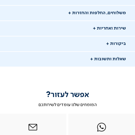
משלוחים, החלפות והחזרות
שירות ואחריות
ביקורות
שאלות ותשובות
אפשר לעזור?
שאלו שאלה
המומחים שלנו עומדים לשירותכם
-
|
|
בטופס
|
-
WhatsAp
ב-
פניה
בטופס
בטופס
02/03/25
whatsap
whatsapp
פניה
פניה
שי ד.
שד
|
|
|
משתמש מאומת