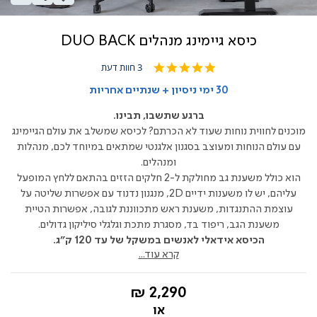
כיסא גיימינג מנהלים DUO BACK
5.0
3 חוות דעת
star
rating
30 ימי ניסיון + שנתיים אחריות
ברגע שתשבו, תבינו.
מוכנים לחווית נוחות שעוד לא הכרתם? לכיסא שמשלב את עולם הגיימינג
עם עולם הנוחות ומעוצב בסגנון אלגנטי שמתאים במיוחד לכם, מנהלות
ומנהלים.
הוא כולל משענת גב מחולקת ל-2 חלקים הזזים בהתאם ללחץ המופעל
עליהם, יש לו משענות ידיים 2D, מנגנון נדנוד עם אפשרות שליטה על
עוצמת ההתנגדות, משענת ראש מתכווננת לגובה, אפשרות הטיית
משענת הגב, ריפוד בד, מסגרת מתכת וגלגלי סיליקון גדולים.
הכיסא אידאלי לאנשים במשקל של עד 120 ק"ג.
קרא עוד...
החל
2,290 ₪
מ-