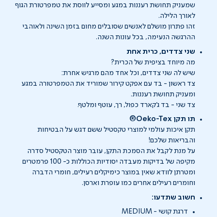
שמעניק תחושת רעננות במגע ומסייע לווסת את טמפרטורת הגוף
לאורך הלילה.
זהו פתרון מושלם לאנשים שסובלים מחום בזמן השינה ולאוהבי
ההרגשה הנעימה, בכל עונות השנה.
שני צדדים, כרית אחת
מה מיוחד בציפית של הכרית?
שיש לה שני צדדים, וכל אחד מהם מרגיש אחרת:
צד ראשון - בד עם אפקט קירור שמוריד את הטמפרטורה במגע
ומעניק תחושת רעננות.
צד שני - בד ג׳קארד כפול, רך, עוטף ומלטף.
תו תקן Oeko-Tex®
תקן איכות עולמי למוצרי טקסטיל ששם דגש על הבטיחות
והבריאות שלכם!
על מנת לקבל את הסמכת התקן, עובר מוצר הטקסטיל סדרה
מקיפה של בדיקות מעבדה יסודיות הכוללות כ- 100 פרמטרים
ומטרתן לוודא שאין במוצר כימיקלים רעילים, חומרי הדברה
וחומרים רעילים אחרים כמו עופרת וארסן.
חשוב שתדעו:
דרגת קושי - MEDIUM