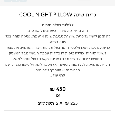
כרית שינה COOL NIGHT PILLOW
ללילות כאלה חיכית
היא בדיוק מה שצריך כשרוצים לישון טוב.
זה הזמן לישון על כרית שיוצרת סביבת שינה מרעננת, נעימה ונוחה בכל
עונה בשנה.
כרית עם ליבת ויסקו אלסטי, חומר בעל תכונות זיכרון המתאים את עצמו
לשינוי תנוחות, כוללת ציפית דו צדדית עם צד העשוי מבד המעניק
תחושת קירור וצד שני מבד באריגת ג'קארד כפול ונעים למגע.
הכרית מתאימה לכל תנוחת השינה, אז אפשר להתחיל לישון טוב, כי עם
הכרית הזו - יהיה לך לילה טוב.
קרא עוד...
החל
450 ₪
מ-
225 ₪
2
תשלומים