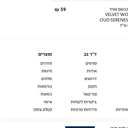
החל מ-
בשם אוויר
59 ₪
VELVET W
OUD SERENE
ד"ר
מוצרים
ד"ר גב
מוצרים
גב
סניפים
מזרנים
אודות
מיטות
דרושים
סלונים
תקנון
כורסאות
צור קשר
כסאות
ביקורות לקוחות
עיסוי
אחריות
מדיניות פרטיות
קטלוג עסקי