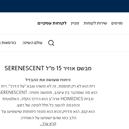
|
|
|
|
|
ידר
סליידר
סליידר
סליידר
סליידר
סליידר
גים
מותגים
מותגים
מותגים
מותגים
מותגים
-
-
-
-
-
סניפים
שירות לקוחות
מגזין
לקוחות עסקיים
הדר
הדר
הדר
הדר
הדר
(164)
(164)
(164)
(164)
(164)
עולם השינה
כורסאות ו
מבשם אוויר 15 מ"ל SERENESCENT
ניחוח שעושה את ההבדל
ריח הוא לא רק תוספת, זה לא משהו שבא "על הדרך". ריח
הוא מה שמחבר בין עיצוב, תחושה וחוויה. RENESCENT
מבית HOMEDICS ארה"ב הוא הדרך הקלה, האלגנטית
והחכמה להפוך כל חלל לפינה של רוגע.
הוא קטן, הוא מדויק והוא הוא מפזר ניחוחות שישפיעו על
הלב כמו שהם ישפיעו על האווירה.
קרא עוד...