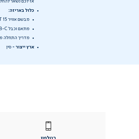
אז לכם נשאר להחלי
כלול באריזה:
מבשם אוויר HOMEDICS SERENESCENT 15 מ"ל
מתאם וכבל USB-C
מדריך התחלה מ
ארץ ייצור -
סין
|
בטלפון
|
בטלפון
בטלפון
|
|
עמוד
עמוד
בטלפון
מוצר
מוצר