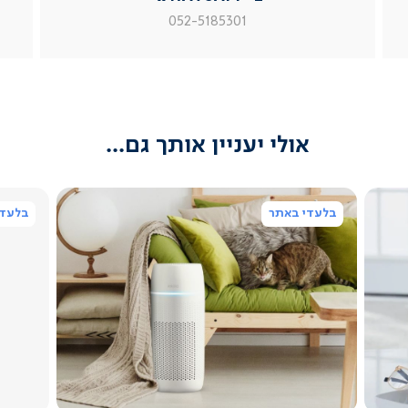
מוצר
מוצר
מוצר
052-5185301
צור
צור
צור
קשר
קשר
קשר
(54)
(54)
(54)
אולי יעניין אותך גם...
בלעדי באתר
בלעדי
צפייה
מהירה
5.0
star