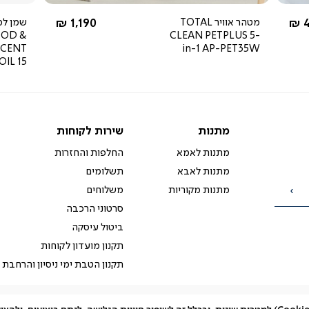
rating
 מ-
החל מ-
4
מטהר אוויר TOTAL
1,190 ₪
שמן למ
OOD &
CLEAN PETPLUS 5-
SCENT
in-1 AP-PET35W
OIL 15 מ"ל
מתנות
שירות
מתנות
שירות לקוחות
לקוחות
מתנות לאמא
החלפות והחזרות
מתנות לאבא
תשלומים
מתנות מקוריות
משלוחים
הרשמה
סרטוני הרכבה
ביטול עיסקה
תקנון מועדון לקוחות
תקנון הטבת ימי ניסיון והרחבת 