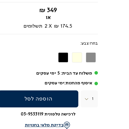
החל
349 ₪
מ-
174.5 ₪
2
תשלומים
צבע
אפור
בז'
שחור
משלוח עד הבית:
5
ימי עסקים
איסוף מהחנות:
ימי עסקים
כמות
הוספה לסל
לרכישה טלפונית 03-9533119
בדיקת מלאי בחנויות