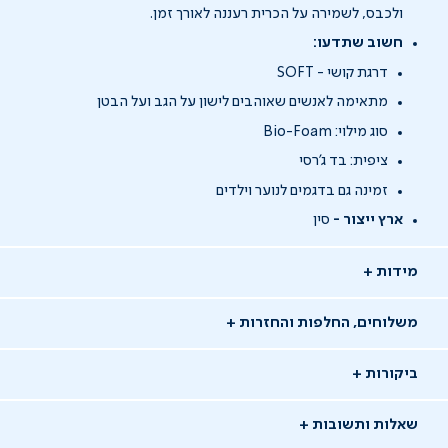
ולכבס, לשמירה על הכרית רעננה לאורך זמן.
חשוב שתדעו:
דרגת קושי - SOFT
מתאימה לאנשים שאוהבים לישון על הגב ועל הבטן
סוג מילוי: Bio-Foam
ציפית: בד ג'רסי
זמינה גם בדגמים לנוער וילדים
ארץ ייצור -
סין
מידות
משלוחים, החלפות והחזרות
ביקורות
שאלות ותשובות