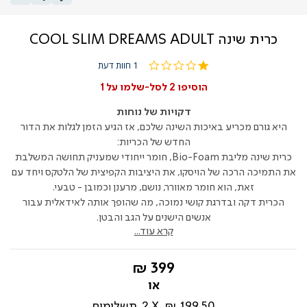
כרית שינה COOL SLIM DREAMS ADULT
1.0
1 חוות דעת
star
rating
הוסיפו 2 לסל-שלמו על 1
דקויות של נוחות
היא גורם מכריע באיכות השינה שלכם, אז הגיע הזמן לגלות את הדור
החדש של הכריות:
כרית שינה מליבת Bio-Foam, חומר ייחודי שמעניק תחושה המשלבת
את התמיכה הרכה של הויסקו, את היציבות הקפיצית של הלטקס ויחד עם
זאת, הוא חומר מאוורר, נושם, מרענן וכמובן - טבעי.
הכרית דקה ובדרגת קושי נמוכה, מה שהופך אותה לאידאלית עבור
אנשים הישנים על הגב והבטן.
קרא עוד...
החל
399 ₪
מ-
199.50 ₪
2
תשלומים