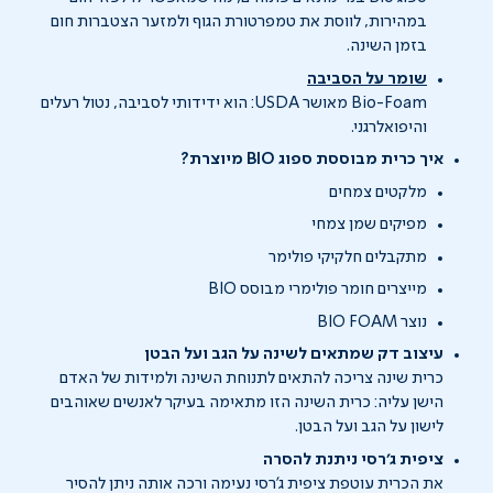
במהירות, לווסת את טמפרטורת הגוף ולמזער הצטברות חום
בזמן השינה.
שומר על הסביבה
Bio-Foam מאושר USDA: הוא ידידותי לסביבה, נטול רעלים
והיפואלרגני.
איך כרית מבוססת ספוג BIO מיוצרת?
מלקטים צמחים
מפיקים שמן צמחי
מתקבלים חלקיקי פולימר
מייצרים חומר פולימרי מבוסס BIO
נוצר BIO FOAM
עיצוב דק שמתאים לשינה על הגב ועל הבטן
כרית שינה צריכה להתאים לתנוחת השינה ולמידות של האדם
הישן עליה: כרית השינה הזו מתאימה בעיקר לאנשים שאוהבים
לישון על הגב ועל הבטן.
ציפית ג'רסי ניתנת להסרה
את הכרית עוטפת ציפית ג'רסי נעימה ורכה אותה ניתן להסיר