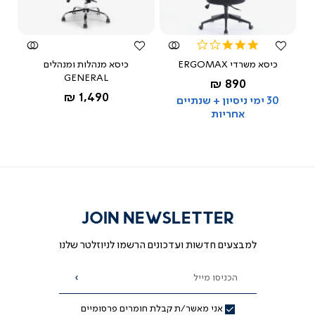
קודם לוודא שמתאים. במידה ואזמין ואצטרך להחזיר -
מהירה
מהירה
כמה יעלה משלוח להחזיר לכם ואיך זה קורה?
3.1
star
כיסא משרדי ERGOMAX
כיסא מנהלות ומנהלים
rating
ברכישה מרחוק תוכלי ליהנות מ-14 ימים 
GENERAL
החל מ-
890 ₪
החל מ-
1,490 ₪
שחור
30 ימי ניסיון + שנתיים
כל המידע זמין בעמוד המוצר בלשונית - 
אחריות
משלוחים, החלפות והחזרות
מאת ד"ר גב
JOIN NEWSLETTER
למבצעים חדשות ועדכונים הרשמו לניוזלטר שלנו
הכניסו מייל
הרשמה
אני מאשר/ת קבלת חומרים פרסומיים