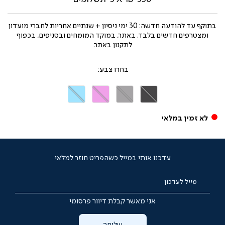
בתוקף עד
להודעה חדשה: 30 ימי ניסיון + שנתיים אחריות לחברי מועדון
ומצטרפים חדשים בלבד. באתר, במוקד המומחים ובסניפים, בכפוף
לתקנון באתר.
צבע
אפור
אפור
אדום
אפור
כהה
בהיר
ורוד
בהיר
כחול
לא זמין במלאי
בהיר
עדכנו אותי במייל כשהפריט חוזר למלאי
מייל לעדכון
אני מאשר קבלת דיוור פרסומי