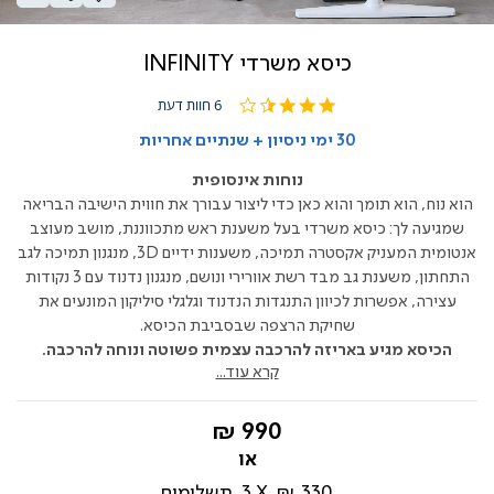
כיסא משרדי INFINITY
3.3
6 חוות דעת
star
rating
30 ימי ניסיון + שנתיים אחריות
נוחות אינסופית
הוא נוח, הוא תומך והוא כאן כדי ליצור עבורך את חווית הישיבה הבריאה
שמגיעה לך: כיסא משרדי בעל משענת ראש מתכווננת, מושב מעוצב
אנטומית המעניק אקסטרה תמיכה, משענות ידיים 3D, מנגנון תמיכה לגב
התחתון, משענת גב מבד רשת אוורירי ונושם, מנגנון נדנוד עם 3 נקודות
עצירה, אפשרות לכיוון התנגדות הנדנוד וגלגלי סיליקון המונעים את
שחיקת הרצפה שבסביבת הכיסא.
הכיסא מגיע באריזה להרכבה עצמית פשוטה ונוחה להרכבה.
קרא עוד...
החל
990 ₪
מ-
330 ₪
3
תשלומים