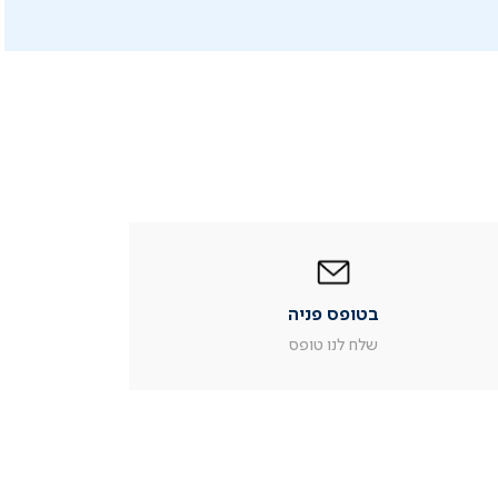
|
בטופס
פניה
|
בטופס פניה
עמוד
מוצר
שלח לנו טופס
צור
קשר
(54)