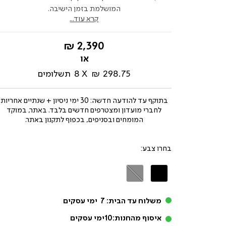
המושלמת בזמן הישיבה.
קרא עוד...
החל
2,390 ₪
מ-
298.75 ₪
8
תשלומים
בתוקף עד
להודעה חדשה: 30 ימי ניסיון + שנתיים אחריות
לחברי מועדון ומצטרפים חדשים בלבד. באתר, במוקד
המומחים ובסניפים, בכפוף לתקנון באתר.
צבע
שחור
אפור
משלוח עד הבית:
7
ימי עסקים
איסוף מהחנות:
10
ימי עסקים