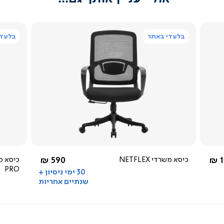
בלעדי באתר
בלעדי
צפייה
מהירה
4.5
star
rating
שחור
מ-
החל מ-
1
כיסא משרדי NETFLEX
590 ₪
PRO
30 ימי ניסיון +
שנתיים אחריות