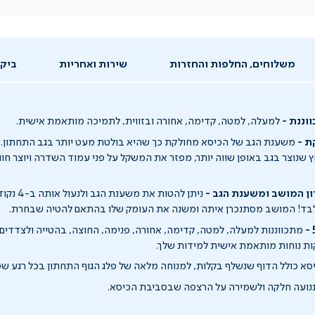
משלוחים, החלפות והחזרות
שירות ואחריות
ביקו
ננת -
למעלה, למטה, קדימה, אחורה ובזווית, לתמיכה מותאמת אישית.
ת -
משענת הגב של הכיסא מחולקת כך שהיא בולטת מעט יותר בגב התחתון. ה
שנוצר בגב באופן שווה יותר, מפזר את המשקל על פני עמוד השדרה ויוצר חווי
ון המושב ומשענת הגב -
ניתן להטות את משענת הגב ולנעול אותה ב-4 נקודות.
 לבד! המושב מסתנכרן איתה ומשנה את העומק שלו בהתאם להטיה שבחרת.
מתכווננות למעלה, למטה, קדימה, אחורה, פנימה, החוצה, בהטייה ולצדדים: 
ת נוחות מותאמת אישית למידות שלך.
א כולל הדוף שנשלף בקלות, למנוחה מלאה של פלג הגוף התחתון בכל רגע ש
ועה חלקה ולשמירה על הרצפה שבסביבת הכיסא.