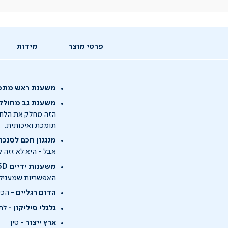
פרטי מוצר
מידות
משענת ראש מתכוו
משענת גב מחולק
הזה מחלק את הלחץ 
תומכת ואיכותית.
מנגנון חכם לסנכר
אבל - היא לא זזה
משענות ידיים
5D -
האפשריות שמעניקו
הדום רגליים -
הכיס
גלגלי סיליקון -
לתנ
ארץ ייצור -
סין