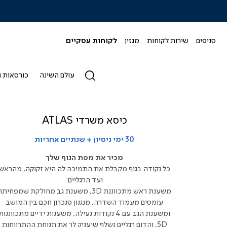
|
|
|
|
|
ידר
סליידר
סליידר
סליידר
סליידר
סליידר
גים
מותגים
מותגים
מותגים
מותגים
מותגים
-
-
-
-
-
סניפים
שירות לקוחות
מגזין
לקוחות עסקיים
הדר
הדר
הדר
הדר
הדר
(164)
(164)
(164)
(164)
(164)
עולם השינה
כורסאות ו
כיסא משרדי ATLAS
30 ימי ניסיון + שנתיים אחריות
מכיר את מפת הגוף שלך
כל נקודה בגוף מקבלת את התמיכה לה היא זקוקה, מהראש
ועד הרגליים:
משענת ראש מתכווננת 3D, משענת גב מחולקת שמפחית
עומסים מעמוד השדרה, מנגנון סנכרון חכם בין המושב
ומשענת הגב עם 4 נקודות נעילה, משענות ידיים מתכווננות
5D, והדום רגליים נשלף שיעניק לך את תנוחת ההתרווחות