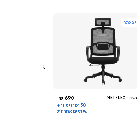
 באתר
צפייה
מהירה
שמאלה
2.0
star
rating
שחור
החל מ-
כיסא משרדי NETFLEX
690 ₪
30 ימי ניסיון +
שנתיים אחריות