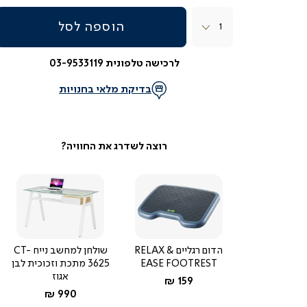
כמות
הוספה לסל
לרכישה טלפונית 03-9533119
בדיקת מלאי בחנויות
הדום רגליים RELAX &
שולחן למחשב נייח CT-
EASE FOOTREST
3625 מתכת וזכוכית לבן
אגוז
החל מ-
159 ₪
החל מ-
990 ₪