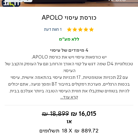
כורסת עיסוי APOLO
5.0
1 חוות דעת
star
rating
ללא מע"מ
4 מימדים של עיסוי
יש כורסאות עיסוי ויש את כורסת APOLO.
טכנולוגיית D4 שמה דגש על קווי האורך והרוחב וגם על העומק והקצב של
העיסוי.
עם 22 תכניות אוטומטיות, 17 תכניות עיסוי בהתאמה אישית, עיסוי
בכפות הרגליים, מערכת רמקולים בחיבור BT ומסך נגיעה, אתם יכולים
להיות בטוחים שתקבלו את חווית העיסוי הטובה ביותר אצלכם בבית.
קרא עוד...
החל
מחיר
18,899 ₪
16,015 ₪
מ-
רגיל
889.72 ₪
18
תשלומים