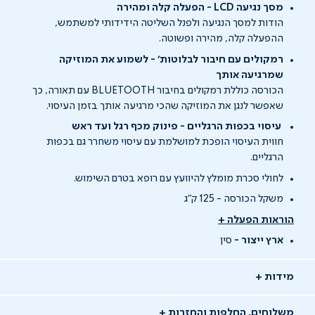
מסך נגיעה LCD - הפעלה קלה ומהירה
הודות למסך הנגיעה ולפנל השליטה הידידותי למשתמש,
ההפעלה קלה, מהירה ופשוטה.
רמקולים עם חיבור לבלוטות' - לשמוע את המוזיקה
שמרגיעה אותך
הכורסה כוללת רמקולים בחיבור BLUETOOTH עם תאורה, כך
שאפשר לנגן את המוזיקה שהכי מרגיעה אותך בזמן העיסוי.
עיסוי בכפות הרגליים - פינוק מכף רגל ועד ראש
חווית העיסוי הופכת למושלמת עם עיסוי משחרר גם בכפות
הרגליים.
לחולי סכרת מומלץ להיוועץ עם רופא בטרם השימוש.
משקל הכורסה - 125 ק"ג
הוראות הפעלה +
ארץ ייצור -
סין
מידות
משלוחים, החלפות והחזרות