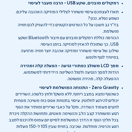
רמקולים מובנים, שקע USB - הרבה מעבר לעיסוי
תארו לעצמכם עיסוי משחרר לצלילי המוזיקה האהובה עליכם.
נשמע נפלא, נכון?
בד"ר גב חשבו על כל הפרטים הקטנים כדי להעניק לכם חוויה
מושלמת.
הכורסה כוללת רמקולים מובנים עם חיבור Bluetooth ושקע
USB, כך שתוכלו להאזין למוזיקה בזמן העיסוי.
שילוב של עיסוי משחרר ומוזיקה אהובה יוצר חוויה מרגיעה
במיוחד לגוף ולנפש.
מסך LCD משולב כפתורי נגיעה - הפעלה קלה ומהירה
הודות למסך הנגיעה ולפנל השליטה הידידותי למשתמש,
ההפעלה קלה, מהירה ופשוטה.
Zero Gravity - התנוחה המושלמת לעיסוי
כשהגוף נמצא במצב ריחוף, ללא משקל ולחץ כלשהו, השרירים
יכולים להירגע לחלוטין. עיסוי בתנוחת אפס כוח משיכה מפחית
לחצים מעמוד השדרה, מקל על כאבי שרירים ומותיר את הגוף
רגוע ומשוחרר. קצב הלב והנשימה מאטים, ותחושת ההקלה ניכרת
בכל חלקי הגוף. זו הדרך המושלמת לסיים יום עמוס ולהיכנס למצב
רוגע והרפיה מוחלטת. שכיבה בזווית שבין 105 ל-150 מעלות