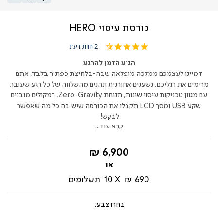
כורסת עיסוי HERO
4.5
2 חוות דעת
star
rating
הגיע הזמן להרגע
דמיינו לעצמכם ממלכה מופלאה שבה-בלחיצת כפתור בלבד, אתם
מרימים את רגליכם, נשענים אחורנית ונהנים מהשלווה של כל רגע שעובר.
עם מגוון טכניקות עיסוי שונות, תנוחת Zero-Gravity, רמקולים מובנים
שקע USB ומסך LCD תקבלו את הכורסה שיש בה כל מה שאפשר
לבקש!
קרא עוד...
החל
6,900 ₪
מ-
690 ₪
10
תשלומים
צבע