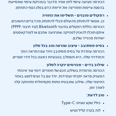
הכורסה מציעה עיסוי לחץ אוויר. מדובר בטכניקת עיסוי שמסייעת
בהפגת עייפות וממריצה את זרימת הדם בפלג הגוף התחתון.
רמקולים מובנים - תשלימו את החוויה
כן, אפשר להתנתק מהעולם מבלי להתנתק מהדברים החשובים.
הכורסה כוללת רמקולים בחיבור Bluetooth (קוד חיבור: 9999)
איתם תוכלו להאזין למוזיקה שמרגיעה אתכם או לפודקאסטים
ישירות מהנייד שלכם.
בסיס מסתובב - עיצוב שנראה טוב בכל סלון
הכורסה עומדת על בסיס מסתובב ויחד עם המראה הנקי
והמודרני שלה, היא תשתלב בטבעיות כמעט בכל חדר מגורים.
שילוב בדים - מכניסים יוקרה לסלון
הכורסה מרופדת בשילוב חכם של חומרים: דמוי עור איכותי
המעניק מראה יוקרתי ועמידות, יחד עם בד נעים למגע באזור
החיצוני שלה. שילוב שמבטיח נוחות מקסימלית ותחזוקה קלה
לאורך זמן.
טוב לדעת:
כולל שקע טעינה Type-C
לוח בקרה קליל ונגיש