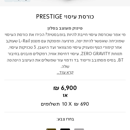
כורסת עיסוי PRESTIGE
פינוק מעוצב בסלון
מי אמר שכורסת עיסוי חייבת להיות בומבסטית? הכירו את כורסת העיסוי
שמוכיחה שאפשר להיות יפה, מרגיעה ומפנקת עם מנגנון L-Rail שעוקב
אחר קימורי הגוף ומעניק עיסוי מהצוואר ועד הישבן, 3 טכניקות עיסוי,
תנוחת ZERO GRAVITY, עיסוי דחיסת אוויר, רמקולים מובנים בחיבור
BT, בסיס מסתובב וריפוד בד ודמוי עור שמשלים את העיצוב היפהפה
שלה.
קרא עוד...
החל
6,900 ₪
מ-
690 ₪
10
תשלומים
צבע