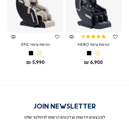
צפייה
צפייה
מהירה
מהירה
4.5
star
כורסת עיסוי HERO
כורסת עיסוי EPIC
rating
שחור
שחור
שחור
שחור
בז’
בז’
החל מ-
החל מ-
5,990 ₪
6,900 ₪
JOIN NEWSLETTER
למבצעים חדשות ועדכונים הרשמו לניוזלטר שלנו