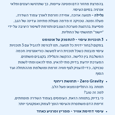
בהמרצת מחזור הדם ומפיגה עייפות, כך שתרגישו רעננים ומלאי
אנרגיה בסיום העיסוי.
גלילה -
תנועה ארוכה, אחידה וזורמת לאורך עמוד השדרה,
מעלה ומטה. טכניקה זו מדמה פעולת מתיחה עדינה של הגב,
מסייעת בהרגעת מערכת העצבים ותורמת לשיפור היציבה על ידי
"יישור" תחושתי של החוליות.
3 תוכניות עיסוי - להתפנק על אוטומט
במקום לבחור ידנית כל תנועה, תנו לכורסה להוביל עם 3 תוכניות
עיסוי מובנות כשכל תוכנית היא למעשה כוריאוגרפיה חכמה
המשלבת בין הלישה, ההקשה והגלילה בקצבים משתנים.
המערכת יודעת בדיוק מתי להאיץ, מתי להאט ומתי לשנות
טכניקה, כדי להעניק לגוף חוויה זורמת ומושלמת מההתחלה ועד
הסוף.
Zero Gravity - תחושת ריחוף
תנוחה בה הרגליים נמצאו מעל הלב.
למה זה טוב?
כי בדיוק בתנוחה הזאת, העומסים בעמוד השדרה מופחתים,
זרימת הדם משתפרת והעיסוי הופך לעמוק ואפקטיבי יותר.
עיסוי דחיסת אוויר - ממריץ ומרגיע כאחד