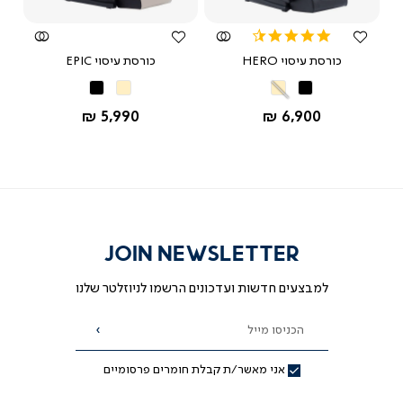
4.5
star
כורסת עיסוי HERO
כורסת עיסוי EPIC
rating
שחור
שחור
שחור
שחור
בז’
בז’
החל מ-
החל מ-
5,990 ₪
6,900 ₪
JOIN NEWSLETTER
למבצעים חדשות ועדכונים הרשמו לניוזלטר שלנו
הכניסו מייל
הרשמה
אני מאשר/ת קבלת חומרים פרסומיים