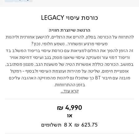
כורסת עיסוי LEGACY
הרגשה שיוצרת חוויה
להתרווח על הכורסה בסלון, להרים את הרגליים, להישען אחורנית וליהנות
מעיסוי מרגיע ומשחרר... נשמע חלומי, נכון?
זה הזמן להפוך את החלום למציאות עם כורסת עיסוי בריפוד המשלב בד
וריפוד דמוי עור ומעניקה עיסוי שיאצו מפנק בגב ועיסוי דחיסת אוויר
במושב. הכורסה כוללת אפשרות הטיה של משענת הגב, מנגנון מסתובב,
אופציית חימום, שליטה על מהירות ועוצמת העיסוי ולבסוף - רמקול
מובנה עם חיבור BT כך שתוכלו גם ליהנות מהמוזיקה האהובה עליכם
בזמן ההתרווחות.
קרא עוד...
החל
4,990 ₪
מ-
623.75 ₪
8
תשלומים