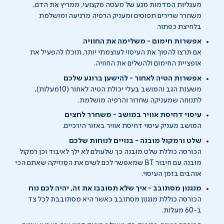
מעגליות המדמות מגע של מעסה מקצועי, ממריץ את הדם,
משחרר שרירים תפוסים ומעניק הרפיה מרגיעה ומושלמת
בלחיצת כפתור.
אפשרות חימום - משלימה את החוויה
אם תרצו להפוך את העיסוי לעוצמתי יותר, תוכלו להפעיל את
אופציית החימום ולהשלים את החוויה.
אפשרות הטיה לאחור - להישען ברוגע שלכם
משענת הגב והמושב בעלי יכולת הטיה לאחור (10מעלות),
לתנוחה שמעניקה שחרור והרפיה מושלמת.
עיסוי דחיסת אוויר במושב - משחרר לחצים
המושב מעניק עיסוי דחיסת אוויר באזור הירכיים.
שלט ורמקול מובנה - בנויים לנוחות שלכם
הכורסה כוללת שלט מובנה כך שלעולם לא ילך לאיבוד וכן רמקול
מובנה עם חיבור BT שמאפשר לכם לשים את המוזיקה שאתם הכי
אוהבים בזמן העיסוי.
מנגנון מסתובב - איך שלא תסובבו את זה, יהיה לכם נוח
הכורסה כוללת מנגנון מסתובב כאשר היא מסתובבת לכל צד
ב-60 מעלות.