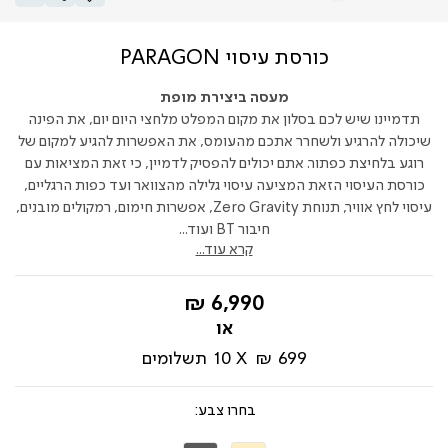
כורסת עיסוי PARAGON
מעסה ביצירת מופת
תדמיינו שיש לכם בסלון את מקום המפלט מלחצי היום יום, את הפינה
שיכולה להרגיע ולשחרר אתכם מהעומס, את האפשרות להגיע למקום של
רוגע בלחיצת כפתור. אתם יכולים להפסיק לדמיין, כי זאת המציאות עם
כורסת העיסוי הזאת המציעה עיסוי גלילה מהצוואר ועד כפות הרגליים,
עיסוי לחץ אוויר, תנוחת Zero Gravity, אפשרות חימום, רמקולים מובנים,
חיבור BT ועוד...
קרא עוד...
החל
6,990 ₪
מ-
699 ₪
10
תשלומים
צבע