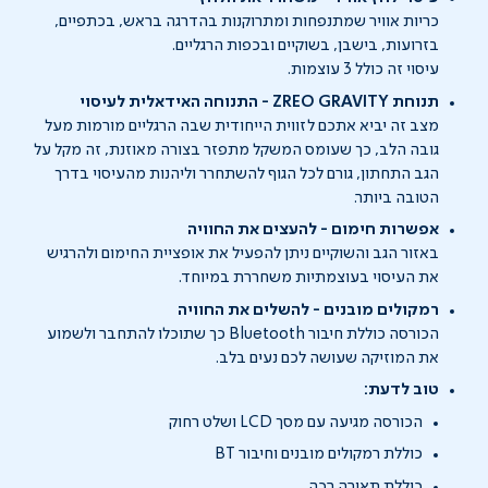
כריות אוויר שמתנפחות ומתרוקנות בהדרגה בראש, בכתפיים,
בזרועות, בישבן, בשוקיים ובכפות הרגליים.
עיסוי זה כולל 3 עוצמות.
תנוחת ZREO GRAVITY - התנוחה האידאלית לעיסוי
מצב זה יביא אתכם לזווית הייחודית שבה הרגליים מורמות מעל
גובה הלב, כך שעומס המשקל מתפזר בצורה מאוזנת, זה מקל על
הגב התחתון, גורם לכל הגוף להשתחרר וליהנות מהעיסוי בדרך
הטובה ביותר.
אפשרות חימום - להעצים את החוויה
באזור הגב והשוקיים ניתן להפעיל את אופציית החימום ולהרגיש
את העיסוי בעוצמתיות משחררת במיוחד.
רמקולים מובנים - להשלים את החוויה
הכורסה כוללת חיבור Bluetooth כך שתוכלו להתחבר ולשמוע
את המוזיקה שעושה לכם נעים בלב.
טוב לדעת:
הכורסה מגיעה עם מסך LCD ושלט רחוק
כוללת רמקולים מובנים וחיבור BT
כוללת תאורה רכה