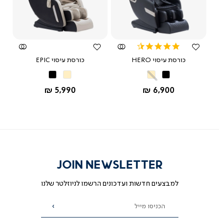
צפייה
צפייה
מהירה
מהירה
4.5
star
כורסת עיסוי HERO
כורסת עיסוי EPIC
rating
שחור
שחור
שחור
שחור
בז’
בז’
החל מ-
החל מ-
5,990 ₪
6,900 ₪
JOIN NEWSLETTER
למבצעים חדשות ועדכונים הרשמו לניוזלטר שלנו
הכניסו מייל
הרשמה