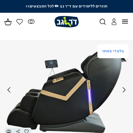
חוזרים ללימודים עם ד"ר גב
✏️ לכל המבצעים>>
בלעדי באתר