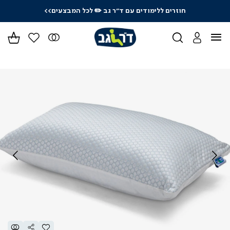
חוזרים ללימודים עם ד"ר גב
✏️ לכל המבצעים>>
ידר
גים
ר