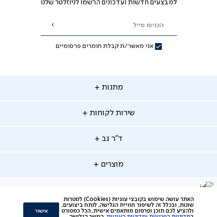
למבצעים חדשות ועדכונים הרשמו לניוזלטר שלנו
הכניסו מייל
הרשמה
אני מאשר/ת קבלת חומרים פרסומיים
תנות
מתנות
ירות
שירות לקוחות
קוחות
מתנות לאמא
מתנות לאבא
"ר
ד"ר גב
ב
החלפות והחזרות
מתנות מקוריות
תשלומים
וצרים
מוצרים
סניפים
משלוחים
אודות
סרטוני הרכבה
מזרנים
דרושים
ביטול עיסקה
facebook
דברו
Instagram
האתר עושה שימוש בקובצי עוגיות (Cookies) למטרות
מיטות
תקנון
תקנון מועדון לקוחות
שונות, ובכלל זה לשיפור חוויית הגלישה, לנתח ביצועים,
איתנו
אישור
ולהציע לכם תוכן ופרסום מותאמים אישית, הכל כמפורט