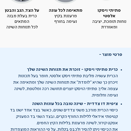
פתיתי ויסקו
מתאימה לכל עונה
על הצד, הגב והבטן
אלסטי
מרעננת בקיץ
כרית בעלת מבנה
נוחות תומכת, יציבה
נעימה בחורף
המתאים
ומאווררת
לכל תנוחות השינה
פרטי מוצר
כרית פתיתי ויסקו - זוכרת את תנוחת השינה שלך
הכרית עשויה מליבת פתיתי ויסקו אלסטי, חומר בעל תכונות
זיכרון כך שהיא "לומדת" את תנוחות השינה שלך ומתאימה את
עצמה אליך. פתיתי הויסקו יוצרים תחושה רכה ומלטפת, לשינה
נעימה וחלומית.
ציפית דו צדדית - שינה טובה בכל עונות השנה
כיסוי הכרית מורכב משני צדדים שונים, כאשר בצד אחד ישנו בד
קטיפתי אידאלי ללילות החורף הקרים, ובצד השני בד המעניק
אפקט קירור, לשינה מרעננת בלילות הקיץ החמים.
את הכיסוי ניתן להסיר ולכבס בקלות, על פי ההוראות המוצמדות