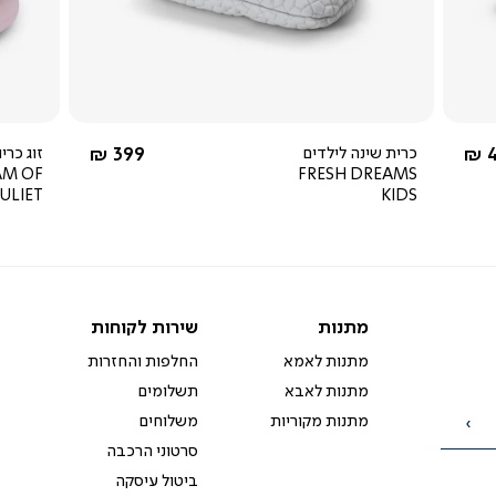
מהירה
4.0
star
rating
 מ-
החל מ-
4
כרית שינה לילדים
399 ₪
AM OF
FRESH DREAMS
ULIET
KIDS
מתנות
שירות
מתנות
שירות לקוחות
לקוחות
מתנות לאמא
החלפות והחזרות
מתנות לאבא
תשלומים
מתנות מקוריות
משלוחים
הרשמה
סרטוני הרכבה
ביטול עיסקה