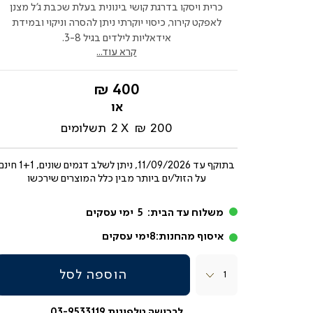
כרית ויסקו בדרגת קושי בינונית בעלת שכבת ג'ל מצנן
לאפקט קירור, כיסוי יוקרתי ניתן להסרה וניקוי ובמידת
אידאליות לילדים בגיל 3-8.
קרא עוד...
החל
400 ₪
מ-
200 ₪
2
תשלומים
בתוקף עד
11/09/2026, ניתן לשלב דגמים שונים, 1+1 חי
על הזול/ים ביותר מבין כלל המוצרים שירכשו
משלוח עד הבית:
5
ימי עסקים
איסוף מהחנות:
8
ימי עסקים
כמות
הוספה לסל
לרכישה טלפונית 03-9533119