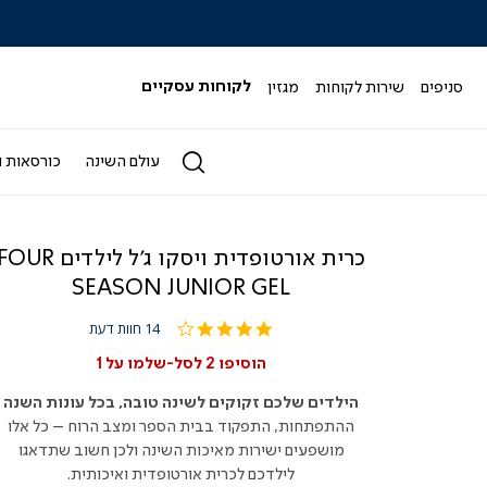
|
|
|
|
|
ידר
סליידר
סליידר
סליידר
סליידר
סליידר
גים
מותגים
מותגים
מותגים
מותגים
מותגים
-
-
-
-
-
סניפים
שירות לקוחות
מגזין
לקוחות עסקיים
הדר
הדר
הדר
הדר
הדר
(164)
(164)
(164)
(164)
(164)
עולם השינה
כורסאות ו
כרית אורטופדית ויסקו ג'ל לילדים OUR
SEASON JUNIOR GEL
3.9
14 חוות דעת
star
rating
הוסיפו 2 לסל-שלמו על 1
הילדים שלכם זקוקים לשינה טובה, בכל עונות השנה
ההתפתחות, התפקוד בבית הספר ומצב הרוח – כל אלו
מושפעים ישירות מאיכות השינה ולכן חשוב שתדאגו
לילדכם לכרית אורטופדית ואיכותית.