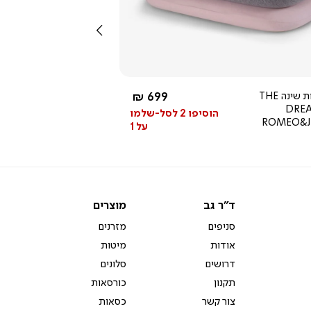
מהירה
שמאלה
4.3
star
rating
החל מ-
זוג כריות שינה THE
699 ₪
DRE
הוסיפו 2 לסל-שלמו
ROMEO&J
על 1
ד"ר
מוצרים
ד"ר גב
מוצרים
גב
סניפים
מזרנים
אודות
מיטות
דרושים
סלונים
תקנון
כורסאות
צור קשר
כסאות