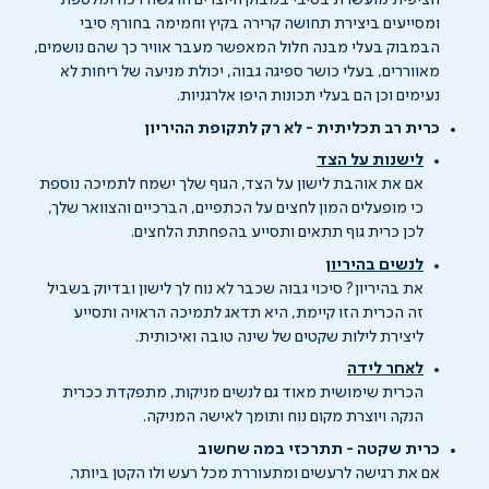
הציפית מועשרת בסיבי במבוק היוצרים הרגשה רכה ומלטפת
ומסייעים ביצירת תחושה קרירה בקיץ וחמימה בחורף. סיבי
הבמבוק בעלי מבנה חלול המאפשר מעבר אוויר כך שהם נושמים,
מאווררים, בעלי כושר ספיגה גבוה, יכולת מניעה של ריחות לא
נעימים וכן הם בעלי תכונות היפו אלרגניות.
כרית רב תכליתית - לא רק לתקופת ההיריון
לישנות על הצד
אם את אוהבת לישון על הצד, הגוף שלך ישמח לתמיכה נוספת
כי מופעלים המון לחצים על הכתפיים, הברכיים והצוואר שלך,
לכן כרית גוף תתאים ותסייע בהפחתת הלחצים.
לנשים בהיריון
את בהיריון? סיכוי גבוה שכבר לא נוח לך לישון ובדיוק בשביל
זה הכרית הזו קיימת, היא תדאג לתמיכה הראויה ותסייע
ליצירת לילות שקטים של שינה טובה ואיכותית.
לאחר לידה
הכרית שימושית מאוד גם לנשים מניקות, מתפקדת ככרית
הנקה ויוצרת מקום נוח ותומך לאישה המניקה.
כרית שקטה - תתרכזי במה שחשוב
אם את רגישה לרעשים ומתעוררת מכל רעש ולו הקטן ביותר,