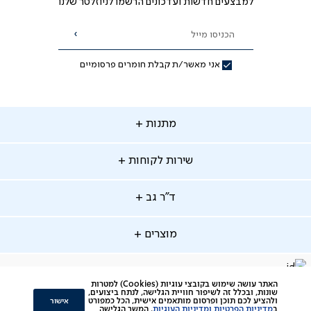
למבצעים חדשות ועדכונים הרשמו לניוזלטר שלנו
הכניסו מייל
הרשמה
אני מאשר/ת קבלת חומרים פרסומיים
תנות
מתנות
ירות
שירות לקוחות
קוחות
מתנות לאמא
מתנות לאבא
"ר
ד"ר גב
ב
החלפות והחזרות
מתנות מקוריות
תשלומים
וצרים
מוצרים
סניפים
משלוחים
אודות
סרטוני הרכבה
מזרנים
דרושים
ביטול עיסקה
facebook
דברו
Instagram
האתר עושה שימוש בקובצי עוגיות (Cookies) למטרות
מיטות
תקנון
תקנון מועדון לקוחות
שונות, ובכלל זה לשיפור חוויית הגלישה, לנתח ביצועים,
איתנו
אישור
ולהציע לכם תוכן ופרסום מותאמים אישית, הכל כמפורט
ב
מדיניות הפרטיות ומדיניות העוגיות
. המשך הגלישה
סלונים