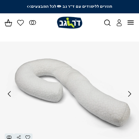
חוזרים ללימודים עם ד"ר גב
✏️ לכל המבצעים>>
ידר
גים
ר