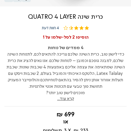
כרית שינה QUATRO 4 LAYER
3.3
4 חוות דעת
star
rating
הוסיפו 2 לסל-שלמו על 1
4 ממדים של נוחות
כדי לישון טוב, כרית השינה שלכם צריכה להתאים לכם, לתנוחת השינה
שלכם, למבנה גופכם וכמובן – לנוחות שלכם. אנו גאים להציג את כרית
השינה שמתאימה את עצמה אליכם באמצעות 4 שכבות שונות: שכבת
Latex Talalay, הלטקס האיכותי והמוביל בעולם, 2 שכבות ויסקו עם
תעלות אוורור אותן ניתן להסיר בהתאם לנוחיותכם והולופייבר המעניק
תחושת פוך טבעי עם תכונות אנטי אלרגניות.
מוכנים לישון טוב יותר?
קרא עוד...
החל
699 ₪
מ-
233 ₪
3
תשלומים