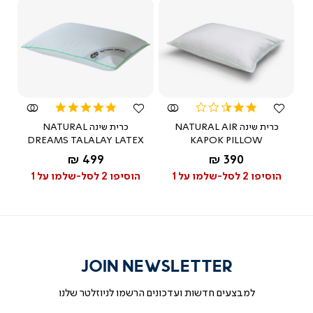
צפייה
צפייה
מהירה
מהירה
5.0
2.5
star
star
כרית שינה NATURAL AIR
כרית שינה NATURAL
rating
rating
DREAMS TALALAY LATEX
KAPOK PILLOW
החל מ-
החל מ-
499 ₪
390 ₪
לבן
הוסיפו 2 לסל-שלמו על 1
הוסיפו 2 לסל-שלמו על 1
JOIN NEWSLETTER
למבצעים חדשות ועדכונים הרשמו לניוזלטר שלנו