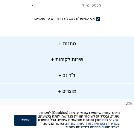
הכניסו מייל
הרשמה
אני מאשר/ת קבלת חומרים פרסומיים
תנות
מתנות
ירות
שירות לקוחות
קוחות
מתנות לאמא
מתנות לאבא
"ר
ד"ר גב
ב
החלפות והחזרות
מתנות מקוריות
תשלומים
וצרים
מוצרים
סניפים
משלוחים
אודות
סרטוני הרכבה
מזרנים
דרושים
ביטול עיסקה
facebook
דברו
Instagram
האתר עושה שימוש בקובצי עוגיות (Cookies) למטרות
מיטות
תקנון
שונות, ובכלל זה לשיפור חוויית הגלישה, לנתח ביצועים,
תקנון מועדון לקוחות
איתנו
אישור
ולהציע לכם תוכן ופרסום מותאמים אישית, הכל כמפורט
ב
מדיניות הפרטיות ומדיניות העוגיות
. המשך הגלישה
סלונים
צור קשר
תקנון הטבת ימי ניסיון והרחבת אחריות
באתר מהווה הסכמה למדיניות כאמור.
ב-
כורסאות
ביקורות לקוחות