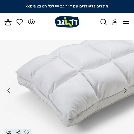
חוזרים ללימודים עם ד"ר גב
✏️ לכל המבצעים>>
ידר
גים
ר