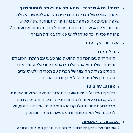
כרית 1 עם 4 שכבות - מתאימה את עצמה לנוחות שלך
היתרון הבולט של הכרית ההיברידית הזו הוא למעשה היכולת
שלה להתאים את עצמה למבנה גופך ולתנוחת השינה שלה.
הכרית כוללת 4 שכבות שונות כאשר 2 מהן חיצוניות וקבועות ו-2
מהן דינאמיות, כך שניתן להוציא אותן במידת הצורך.
השכבות הקבועות
:
הולופייבר
חומר רך ונעים המדמה תחושת פוך טבעי עם היתרון המובהק
והייחודי שלו: הוא אנטי אלרגני ואנטי בקטריאלי. ההולופייבר
ממוקם בצידה החיצוני של הכרית עם תפרי קווילט היוצרים
פיזור נכון של החומר לכל אורך ורוחב הכרית.
Talalay Latex
הלטקס המוביל בעולם שעובר תהליך הקפאה המשמר את תאי
הלטקס ומביא אותו לרמת אווריריות, יציבות ותמיכה גבוהה
מכל לטקס אחר. גם הלטקס הוא חומר היפו-אלרגני ובנוסף, יש
לו מבנה של תאים פתוחים המאפשרים פיזור חום נכון.
השכבות הדינאמיות
:
2 שכבות של ויסקו אלסטי בעל תכונות זיכרון המעניק תמיכה