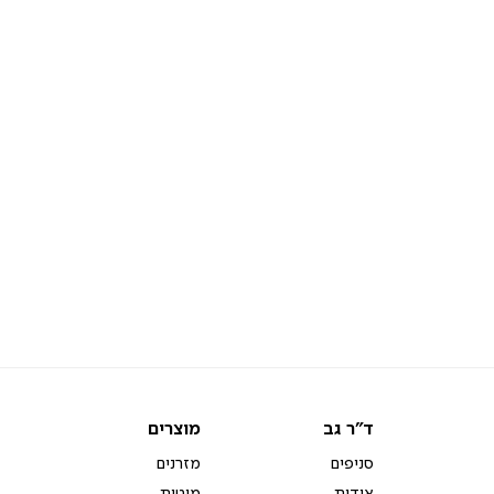
ד"ר
מוצרים
ד"ר גב
מוצרים
גב
סניפים
מזרנים
אודות
מיטות