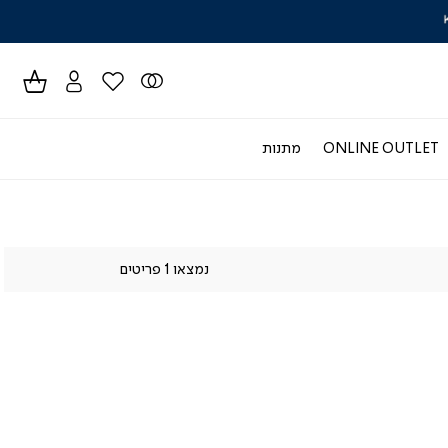
זרים ללימודים עם ד"ר גב
✏️ לכל המבצעים>>
ONLINE OUTLET
מתנות
נמצאו 1 פריטים