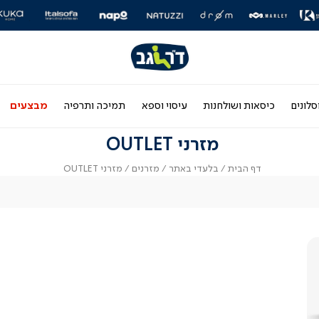
|
|
חו
יידר
סליידר
סליידר
תגים
מותגים
מותגים
-
-
ר
הדר
הדר
(164)
(164)
סלונים
כיסאות ושולחנות
עיסוי וספא
תמיכה ותרפיה
מבצעים
מזרני OUTLET
דף
בלעדי
מזרנים
מזרני
דף הבית
בלעדי באתר
מזרנים
מזרני OUTLET
הבית
באתר
OUTLET