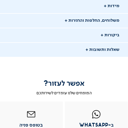
מידות
משלוחים, החלפות והחזרות
ביקורות
שאלות ותשובות
אפשר לעזור?
המומחים שלנו עומדים לשירותכם
-
|
|
בטופס
|
-
WhatsAp
ב-
פניה
בטופס
בטופס
whatsap
whatsapp
פניה
פניה
יש לך שאלה?
|
|
|
ב-WhatsApp
בטופס פניה
מוד
עמוד
עמוד
עמוד
מוזמנים לשאול אותנו שאלות ונשמח לתת מענה