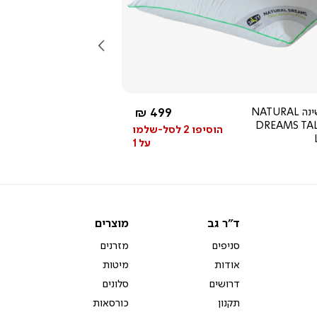
צפייה
מהירה
שמאלה
5.0
star
rating
לבן
החל מ-
כרית שינה NATURAL
499 ₪
DREAMS TA
הוסיפו 2 לסל-שלמו
על 1
ד"ר
מוצרים
ד"ר גב
מוצרים
גב
סניפים
מזרנים
אודות
מיטות
דרושים
סלונים
תקנון
כורסאות