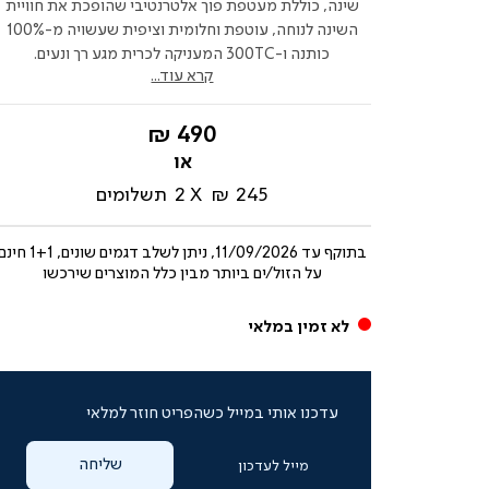
שינה, כוללת מעטפת פוך אלטרנטיבי שהופכת את חוויית
השינה לנוחה, עוטפת וחלומית וציפית שעשויה מ-100%
כותנה ו-300TC המעניקה לכרית מגע רך ונעים.
קרא עוד...
החל
490 ₪
מ-
245 ₪
2
תשלומים
בתוקף עד
11/09/2026, ניתן לשלב דגמים שונים, 1+1 חי
על הזול/ים ביותר מבין כלל המוצרים שירכשו
לא זמין במלאי
עדכנו אותי במייל כשהפריט חוזר למלאי
שליחה
מייל לעדכון