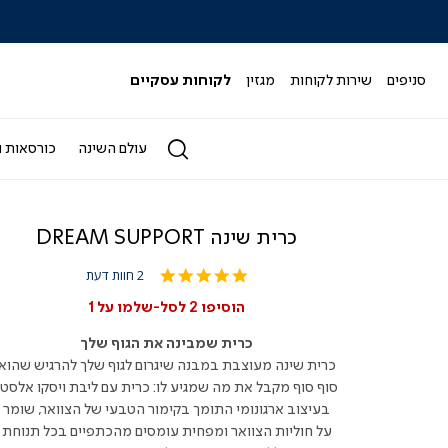
|
|
|
|
|
ידר
סליידר
סליידר
סליידר
סליידר
סליידר
גים
מותגים
מותגים
מותגים
מותגים
מותגים
-
-
-
-
-
סניפים
שירות לקוחות
מגזין
לקוחות עסקיים
הדר
הדר
הדר
הדר
הדר
(164)
(164)
(164)
(164)
(164)
עולם השינה
כורסאות ו
כרית שינה DREAM SUPPORT
5.0
2 חוות דעת
star
rating
הוסיפו 2 לסל-שלמו על 1
כרית שמבינה את הגוף שלך
כרית שינה מעוצבת במבנה שיגרום לגוף שלך להרגיש שהוא
סוף סוף מקבל את מה שמגיע לו: כרית עם ליבת ויסקו אלסטי
בעיצוב ארגונומי התומך בקימור הטבעי של הצוואר, שומר
על חוליות הצוואר ומפחית עומסים מהכתפיים בכל תנוחת