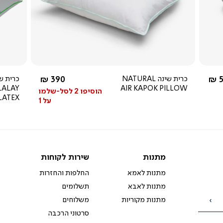
צפייה
מהירה
2.5
star
rating
 מ-
החל מ-
5
כרית שינה NATURAL
390 ₪
LALAY
AIR KAPOK PILLOW
הוסיפו 2 לסל-שלמו
LATEX
על 1
מתנות
שירות
מתנות
שירות לקוחות
לקוחות
מתנות לאמא
החלפות והחזרות
מתנות לאבא
תשלומים
מתנות מקוריות
משלוחים
הרשמה
סרטוני הרכבה