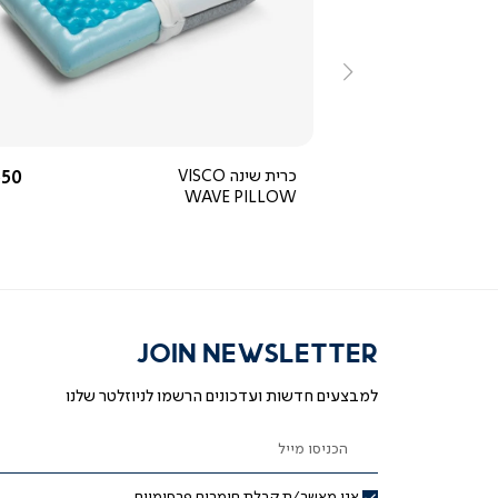
ייה
צפייה
ירה
מהירה
ימינה
החל מ-
החל
450 ₪
כרית שינה VISCO
50 ₪
WAVE PILLOW
JOIN NEWSLETTER
למבצעים חדשות ועדכונים הרשמו לניוזלטר שלנו
הכניסו מייל
אני מאשר/ת קבלת חומרים פרסומיים