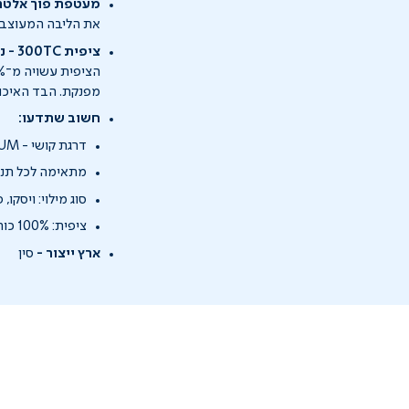
מעטפת פוך אלטרנט
את הליבה המעוצבת 
ציפית 300TC - נושמת, רכה ונעימה
מפנקת. הבד האיכותי
חשוב שתדעו:
דרגת קושי - MEDIUM
מתאימה לכל תנו
סוג מילוי: ויסקו,
ציפית: 100% כותנה, 300TC
ארץ ייצור -
סין