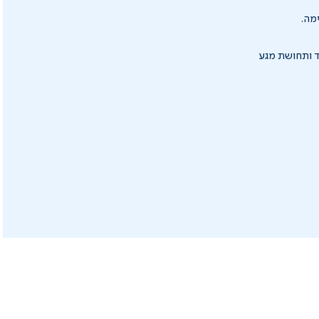
מה.
מרקם חלק במיוחד ותחושת מגע