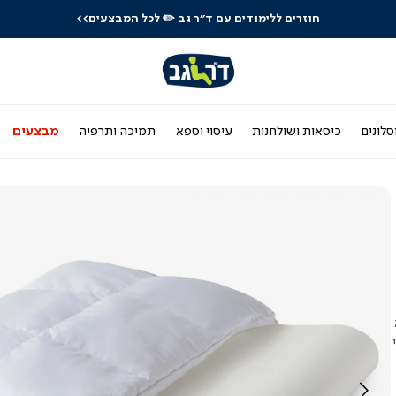
חוזרים ללימודים עם ד"ר גב
✏️ לכל המבצעים>>
סלונים
כיסאות ושולחנות
עיסוי וספא
תמיכה ותרפיה
מבצעים