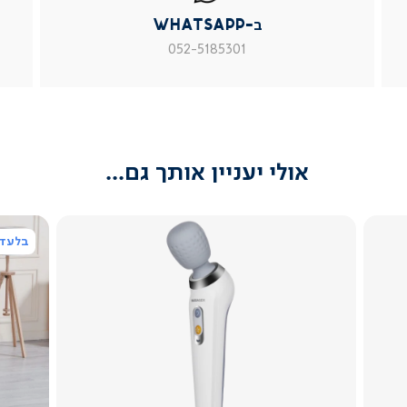
|
|
|
ב-WhatsApp
עמוד
עמוד
עמוד
מוצר
מוצר
מוצר
052-5185301
צור
צור
צור
קשר
קשר
קשר
(54)
(54)
(54)
אולי יעניין אותך גם...
בלעדי
צפייה
מהירה