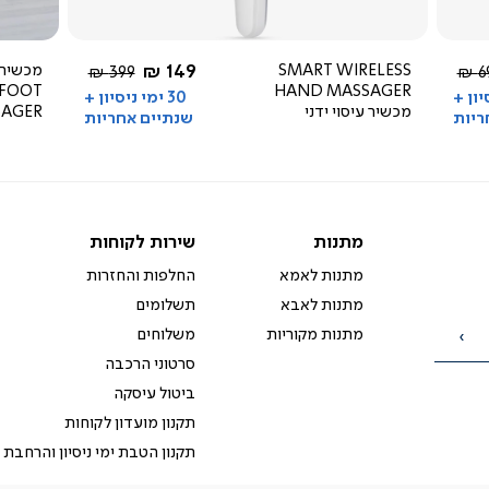
4.1
star
rating
החל מ-
SMART WIRELESS
149 ₪
מכשיר ע
יר
מחיר
399 ₪
69
 FOOT
HAND MASSAGER
ל
רגיל
סיון +
30 ימי ניסיון +
מכשיר עיסוי ידני
SAGER
ריות
שנתיים אחריות
מתנות
שירות
מתנות
שירות לקוחות
לקוחות
מתנות לאמא
החלפות והחזרות
מתנות לאבא
תשלומים
מתנות מקוריות
משלוחים
הרשמה
סרטוני הרכבה
ביטול עיסקה
תקנון מועדון לקוחות
תקנון הטבת ימי ניסיון והרחבת 