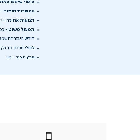
עיסוי שיאצו עמוק
אפשרות חימום -
ה
רצועות אחיזה -
יד
תפעול פשוט -
כפת
דורש חיבור לחשמל.
לחולי סכרת מומלץ 
ארץ ייצור -
סין
|
בטלפון
|
בטלפון
בטלפון
|
|