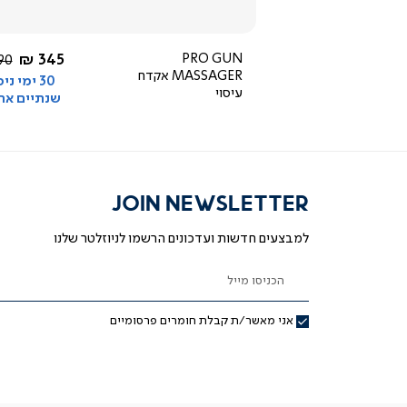
4.5
star
rating
ור
החל מ-
החל מ-
345 ₪
PRO GUN
169 ₪
מח
0 ₪
MASSAGER אקדח
רגי
30 ימי ני
עיסוי
שנתיים אח
JOIN NEWSLETTER
למבצעים חדשות ועדכונים הרשמו לניוזלטר שלנו
הכניסו מייל
אני מאשר/ת קבלת חומרים פרסומיים