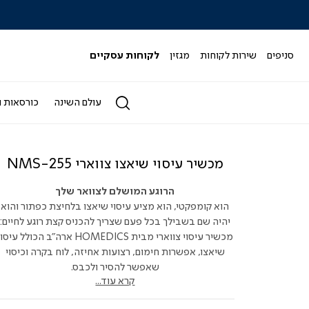
|
|
|
|
|
ידר
סליידר
סליידר
סליידר
סליידר
סליידר
גים
מותגים
מותגים
מותגים
מותגים
מותגים
-
-
-
-
-
סניפים
שירות לקוחות
מגזין
לקוחות עסקיים
הדר
הדר
הדר
הדר
הדר
(164)
(164)
(164)
(164)
(164)
עולם השינה
כורסאות ו
מכשיר עיסוי שיאצו צווארי NMS-255
הרוגע המושלם לצוואר שלך
הוא קומפקטי, הוא מציע עיסוי שיאצו בלחיצת כפתור והוא
יהיה שם בשבילך בכל פעם שצריך להכניס קצת רוגע לחיים:
מכשיר עיסוי צווארי מבית HOMEDICS ארה"ב הכולל עיסו
שיאצו, אפשרות חימום, רצועות אחיזה, לוח בקרה וכיסוי
שאפשר להסיר ולכבס.
קרא עוד...