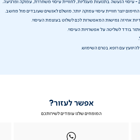
 -
עיסוי הנעשה בתנועות מעגליות, לחוויית עיסוי משחררת, עמוקה ומרגיעה.
חימום יוצר חוויית עיסוי עמוקה יותר, מושלם לאנשים שעובדים מול מחשב.
יות אחיזה גמישות המאפשרות לכם לשלוט בעוצמת העיסוי.
ור בודד לשליטה על אפשרויות העיסוי.
להיוועץ עם רופא בטרם השימוש.
אפשר לעזור?
המומחים שלנו עומדים לשירותכם
|
ב-
|
|
בטופס
ב-
WhatsApp
ב-
פניה
בטופס
whatsapp
whatsapp
פניה