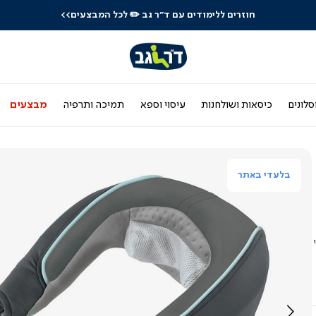
חוזרים ללימודים עם ד"ר גב
✏️ לכל המבצעים>>
סלונים
כיסאות ושולחנות
עיסוי וספא
תמיכה ותרפיה
מבצעים
בלעדי באתר
י