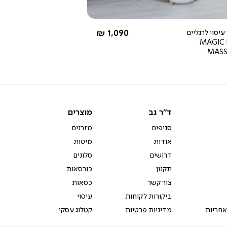
החל מ-
יסוי לרגליים
1,090 ₪
MAGIC
MAS
ד"ר
מוצרים
ד"ר גב
מוצרים
גב
סניפים
מזרנים
אודות
מיטות
דרושים
סלונים
תקנון
כורסאות
צור קשר
כסאות
ביקורות לקוחות
עיסוי
אחריות
מדיניות פרטיות
קטלוג עסקי