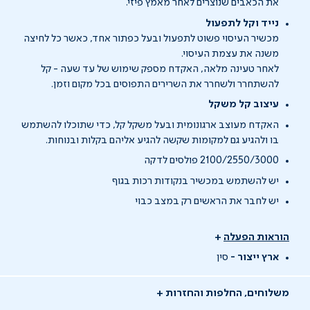
את הכאבים שנוצרים לאחר מאמץ פיזי.
נייד וקל לתפעול
מכשיר העיסוי פשוט לתפעול ובעל כפתור אחד, כאשר כל לחיצה
משנה את עצמת העיסוי.
לאחר טעינה מלאה, האקדח מספק שימוש של עד שעה - קל
להשתחרר ולשחרר את השרירים התפוסים בכל מקום וזמן.
עיצוב קל משקל
האקדח מעוצב ארגונומית ובעל משקל קל, כדי שתוכלו להשתמש
בו ולהגיע גם למקומות שקשה להגיע אליהם בקלות ובנוחות.
2100/2550/3000 פולסים לדקה
יש להשתמש במכשיר בנקודות רכות בגוף
יש לחבר את הראשים רק במצב כבוי
הוראות הפעלה
+
ארץ ייצור -
סין
משלוחים, החלפות והחזרות