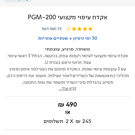
אקדח עיסוי מקצועי PGM-200
3.9
15 חוות דעת
star
rating
30 ימי ניסיון + שנתיים אחריות
משחרר, מרגיע, עוצמתי
אקדח עיסוי מקצועי לעיסוי רקמות עמוק בהקשה, הכולל 3 ראשי עיסוי:
עגול, חרוטי וראש בצורת U.
עם 3 עוצמות עיסוי שונות, האקדח מחמם את הגוף לפני אימון ומאיץ
תהליכי התאוששות של השרירים לאחר פעילות, משפר את זרימת הדם,
מסייע בהגדלת סיבי השריר ומשפר את טווח התנועה.
קרא עוד...
החל
490 ₪
מ-
245 ₪
2
תשלומים