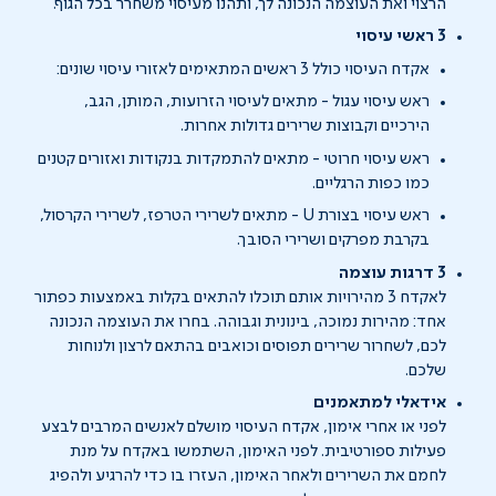
הרצוי ואת העוצמה הנכונה לך, ותהנו מעיסוי משחרר בכל הגוף.
3 ראשי עיסוי
אקדח העיסוי כולל 3 ראשים המתאימים לאזורי עיסוי שונים:
ראש עיסוי עגול - מתאים לעיסוי הזרועות, המותן, הגב,
הירכיים וקבוצות שרירים גדולות אחרות.
ראש עיסוי חרוטי - מתאים להתמקדות בנקודות ואזורים קטנים
כמו כפות הרגליים.
ראש עיסוי בצורת U - מתאים לשרירי הטרפז, לשרירי הקרסול,
בקרבת מפרקים ושרירי הסובך.
3 דרגות עוצמה
לאקדח 3 מהירויות אותם תוכלו להתאים בקלות באמצעות כפתור
אחד: מהירות נמוכה, בינונית וגבוהה. בחרו את העוצמה הנכונה
לכם, לשחרור שרירים תפוסים וכואבים בהתאם לרצון ולנוחות
שלכם.
אידאלי למתאמנים
לפני או אחרי אימון, אקדח העיסוי מושלם לאנשים המרבים לבצע
פעילות ספורטיבית. לפני האימון, השתמשו באקדח על מנת
לחמם את השרירים ולאחר האימון, העזרו בו כדי להרגיע ולהפיג