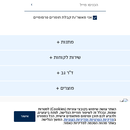
הכניסו מייל
הרשמה
אני מאשר/ת קבלת חומרים פרסומיים
תנות
מתנות
ירות
שירות לקוחות
קוחות
מתנות לאמא
מתנות לאבא
"ר
ד"ר גב
ב
החלפות והחזרות
מתנות מקוריות
תשלומים
וצרים
מוצרים
סניפים
משלוחים
אודות
סרטוני הרכבה
מזרנים
דרושים
ביטול עיסקה
facebook
דברו
Instagram
האתר עושה שימוש בקובצי עוגיות (Cookies) למטרות
מיטות
תקנון
תקנון מועדון לקוחות
שונות, ובכלל זה לשיפור חוויית הגלישה, לנתח ביצועים,
איתנו
אישור
ולהציע לכם תוכן ופרסום מותאמים אישית, הכל כמפורט
ב
מדיניות הפרטיות ומדיניות העוגיות
. המשך הגלישה
סלונים
צור קשר
תקנון הטבת ימי ניסיון והרחבת אחריות
ב-
באתר מהווה הסכמה למדיניות כאמור.
כורסאות
ביקורות לקוחות