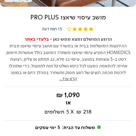
מושב עיסוי שיאצו PRO PLUS
4.2
15 חוות דעת
star
rating
הרוגע המושלם נמצא ממש כאן -
בלעדי באתר
ההירגעות המושלמת בבית או במשרד עם מושב עיסוי שיאצו מבית
HOMEDICS המציע עיסוי שיאצו משחרר. המושב כולל אפשרות חימום,
רטט ב-3 עוצמות במושב, עיסוי גב מלא, גב תחתון או עליון, רצועת
אחיזה להתאמה כמעט לכל כיסא ושלט קל ונוח לתפעול, כדי שתוכלו
ליהנות מכמה רגעים של רוגע מפנק ומשחרר במהלך היום או בסופו.
קרא עוד...
החל
1,090 ₪
מ-
218 ₪
5
תשלומים
משלוח עד הבית:
5
ימי עסקים