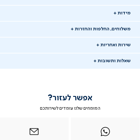
מידות
משלוחים, החלפות והחזרות
שירות ואחריות
שאלות ותשובות
אפשר לעזור?
שאלו שאלה
המומחים שלנו עומדים לשירותכם
-
|
|
בטופס
|
-
WhatsAp
ב-
פניה
בטופס
בטופס
21/04/24
whatsap
whatsapp
פניה
פניה
אפרת ח.
אח
|
|
|
משתמש מאומת