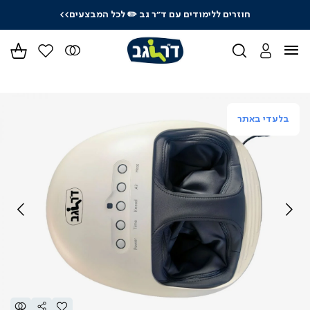
חוזרים ללימודים עם ד"ר גב
✏️ לכל המבצעים>>
ידר
גים
ר
בלעדי באתר