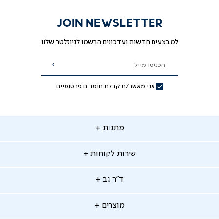
JOIN NEWSLETTER
למבצעים חדשות ועדכונים הרשמו לניוזלטר שלנו
הכניסו מייל
הרשמה
אני מאשר/ת קבלת חומרים פרסומיים
תנות
מתנות
ירות
שירות לקוחות
קוחות
מתנות לאמא
מתנות לאבא
"ר
ד"ר גב
ב
החלפות והחזרות
מתנות מקוריות
תשלומים
וצרים
מוצרים
סניפים
משלוחים