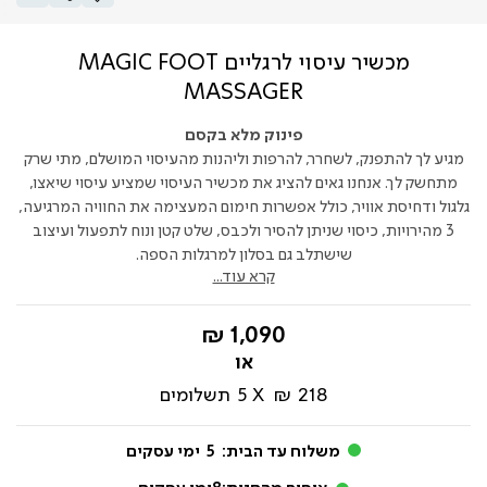
מכשיר עיסוי לרגליים MAGIC FOOT
MASSAGER
פינוק מלא בקסם
מגיע לך להתפנק, לשחרר, להרפות וליהנות מהעיסוי המושלם, מתי שרק
מתחשק לך. אנחנו גאים להציג את מכשיר העיסוי שמציע עיסוי שיאצו,
גלגול ודחיסת אוויר, כולל אפשרות חימום המעצימה את החוויה המרגיעה,
3 מהירויות, כיסוי שניתן להסיר ולכבס, שלט קטן ונוח לתפעול ועיצוב
שישתלב גם בסלון למרגלות הספה.
קרא עוד...
החל
1,090 ₪
מ-
218 ₪
5
תשלומים
משלוח עד הבית:
5
ימי עסקים