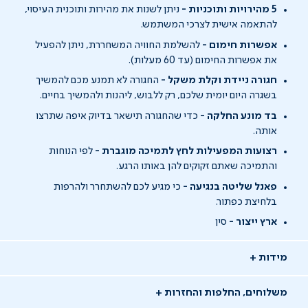
5
מהירויות ותוכניות -
ניתן לשנות את מהירות ותוכנית העיסוי,
להתאמה אישית לצרכי המשתמש.
אפשרות חימום -
להשלמת החוויה המשחררת, ניתן להפעיל
את אפשרות החימום (עד 60 מעלות).
חגורה ניידת וקלת משקל -
החגורה לא תמנע מכם להמשיך
בשגרה היום יומית שלכם, רק ללבוש, ליהנות ולהמשיך בחיים.
בד מונע החלקה -
כדי שהחגורה תישאר בדיוק איפה שתרצו
אותה.
רצועות המפעילות לחץ לתמיכה מוגברת -
לפי הנוחות
והתמיכה שאתם זקוקים להן באותו הרגע.
פאנל שליטה בנגיעה -
כי מגיע לכם להשתחרר ולהרפות
בלחיצת כפתור.
ארץ ייצור -
סין
מידות
משלוחים, החלפות והחזרות