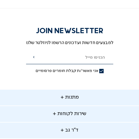
JOIN NEWSLETTER
למבצעים חדשות ועדכונים הרשמו לניוזלטר שלנו
הכניסו מייל
הרשמה
אני מאשר/ת קבלת חומרים פרסומיים
תנות
מתנות
ירות
שירות לקוחות
קוחות
מתנות לאמא
מתנות לאבא
"ר
ד"ר גב
ב
החלפות והחזרות
מתנות מקוריות