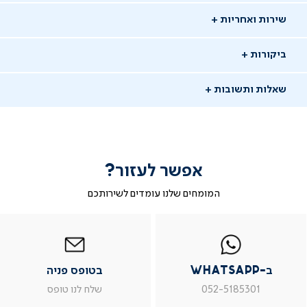
שירות ואחריות
ביקורות
שאלות ותשובות
אפשר לעזור?
שאלו שאלה
המומחים שלנו עומדים לשירותכם
-
|
|
בטופס
|
-
WhatsAp
ב-
פניה
בטופס
בטופס
13/11/25
whatsap
whatsapp
פניה
פניה
מומי
מ
|
|
|
משתמש מאומת
ב-WhatsApp
בטופס פניה
מוד
עמוד
עמוד
עמוד
וצר
מוצר
מוצר
מוצר
ש: מה משקל החגורה
052-5185301
שלח לנו טופס
ור
צור
צור
צור