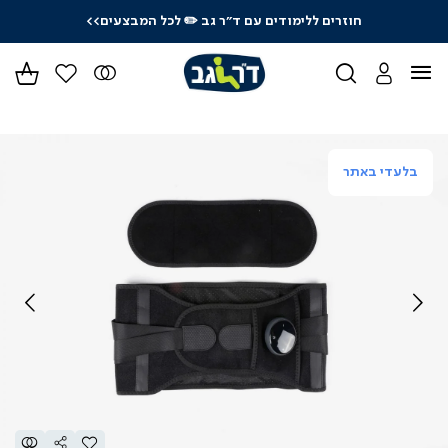
חוזרים ללימודים עם ד"ר גב
✏️ לכל המבצעים>>
ידר
גים
ר
בלעדי באתר