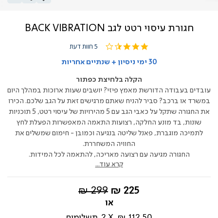
חגורת עיסוי רטט לגב BACK VIBRATION
3.4
5 חוות דעת
star
rating
30 ימי ניסיון + שנתיים אחריות
הקלה בלחיצת כפתור
עובדים בעבודה הדורשת מאמץ פיזי? יושבים שעות ארוכות במהלך היום
במשרד או ברכב? סביר להניח שאתם מרגישים זאת על הגב שלכם. הכירו
את החגורה שתקל על כאבי הגב עם 5 מהירויות של עיסוי רטט, 5 תוכניות
שונות, בד מונע החלקה, רצועות התאמה המאפשרות הפעלת לחץ
לתמיכה מוגברת, פאנל שליטה בנגיעה וכמובן - חימום שמשלים את
החוויה המשחררת.
החגורה מגיעה עם רצועה מאריכה, להתאמה לכל המידות.
קרא עוד...
החל
מחיר
299 ₪
225 ₪
מ-
רגיל
112.50 ₪
2
תשלומים