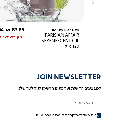
ימינה
1.0
star
rating
החל מ-
החל מ-
83.85 ₪
שמן למבשם אוויר
83.85 ₪
מחיר
מח
9 ₪
129 ₪
PARISIAN AFFAIR
רגיל
רגי
רק בשישי-שבת!
רק בשישי-
SERENESCENT OIL
120 מ"ל
JOIN NEWSLETTER
למבצעים חדשות ועדכונים הרשמו לניוזלטר שלנו
הכניסו מייל
אני מאשר/ת קבלת חומרים פרסומיים