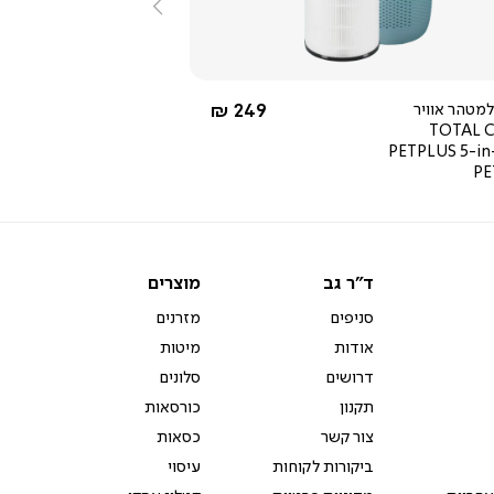
שמאלה
החל מ-
למטהר אוויר
249 ₪
TOTAL 
PETPLUS 5-in
P
ד"ר
מוצרים
ד"ר גב
מוצרים
גב
סניפים
מזרנים
אודות
מיטות
דרושים
סלונים
תקנון
כורסאות
צור קשר
כסאות
ביקורות לקוחות
עיסוי