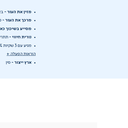
מזין את העור -
באמצעות 100% ש
מרכך את העור -
מת
מסייע בשיכוך כאב
נורית חיווי -
תתריע
מגיע עם 3 שקיות 100% שעוות פראפין ו-20 שקיות פלסטיק.
הוראות הפעלה +
ארץ ייצור -
סין
|
בטלפון
|