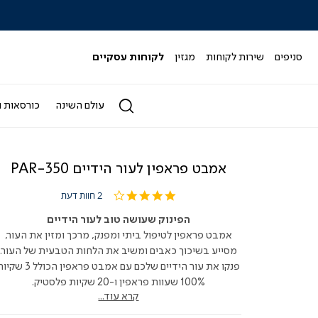
|
|
|
|
|
ידר
סליידר
סליידר
סליידר
סליידר
סליידר
גים
מותגים
מותגים
מותגים
מותגים
מותגים
-
-
-
-
-
סניפים
שירות לקוחות
מגזין
לקוחות עסקיים
הדר
הדר
הדר
הדר
הדר
(164)
(164)
(164)
(164)
(164)
עולם השינה
כורסאות ו
אמבט פראפין לעור הידיים PAR-350
4.0
2 חוות דעת
star
rating
הפינוק שעושה טוב לעור הידיים
אמבט פראפין לטיפול ביתי ומפנק, מרכך ומזין את העור,
מסייע בשיכוך כאבים ומשיב את הלחות הטבעית של העור.
פנקו את עור הידיים שלכם עם אמבט פראפין הכולל 3 
100% שעוות פראפין ו-20 שקיות פלסטיק.
קרא עוד...